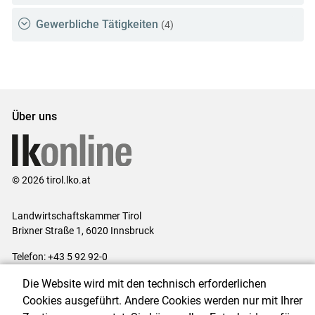
Gewerbliche Tätigkeiten
(4)
Über uns
© 2026 tirol.lko.at
Landwirtschaftskammer Tirol
Brixner Straße 1, 6020 Innsbruck
Telefon: +43 5 92 92-0
E-Mail:
office@lk-tirol.at
Die Website wird mit den technisch erforderlichen
Impressum
|
Kontakt
|
Datenschutzerklärung
|
Barrierefreiheit
|
Cookies ausgeführt. Andere Cookies werden nur mit Ihrer
Cookie-Einstellungen