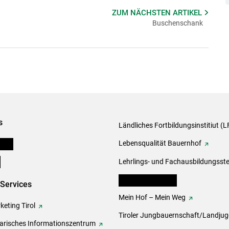
ZUM NÄCHSTEN
ARTIKEL
Buschenschank
s
Ländliches Fortbildungsinstitiut (LF
onen
Lebensqualität Bauernhof
e
Lehrlings- und Fachausbildungsste
lk Bäuerinnen Tirol
-Services
Mein Hof – Mein Weg
eting Tirol
Tiroler Jungbauernschaft/Landju
rarisches Informationszentrum