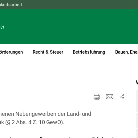
hkeitsarbeit
NÖ
OÖ
SBG
STMK
TIROL
VBG
WIEN
örderungen
Recht & Steuer
Betriebsführung
Bauen, Ene
(current)1
nschank
menen Nebengewerben der Land- und
k (§ 2 Abs. 4 Z. 10 GewO).