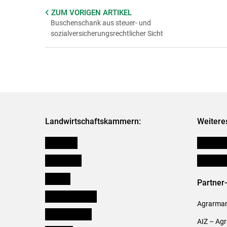
ZUM VORIGEN
ARTIKEL
Buschenschank aus steuer- und
sozialversicherungsrechtlicher Sicht
Landwirtschaftskammern:
Weitere
Österreich
Publikati
Burgenland
Verbänd
Kärnten
Partner
Niederösterreich
Agrarmark
Oberösterreich
AIZ – Ag