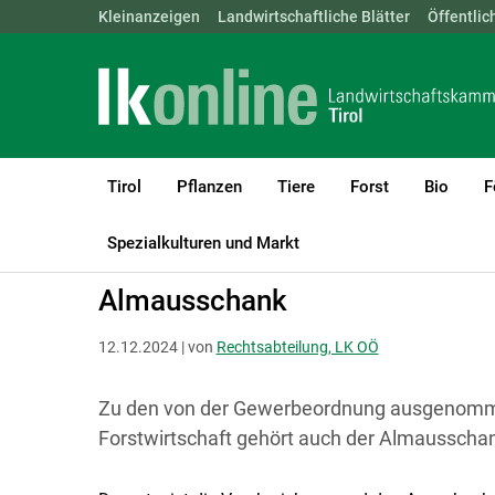
Landwirtschaftskammern:
Kleinanzeigen
Landwirtschaftliche Blätter
ÖSTERREICH
BGLD
Öffentlic
KTN
Tirol
Pflanzen
Tiere
Forst
Bio
F
LK Tirol
Recht & Steuer
Landwirtschaft und Gewerbe
Busche
Spezialkulturen und Markt
Almausschank
12.12.2024 | von
Rechtsabteilung, LK OÖ
Zu den von der Gewerbeordnung ausgenom
Forstwirtschaft gehört auch der Almausschan