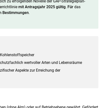
noch zu erfolgenden Novelle der GAP-Strategieplan-
richtlinie
mit Antragsjahr 2025 gültig
.
Für
das
en Bestimmungen
.
 Kohlenstoffspeicher
Skip to main content
schutzfachlich wertvoller Arten und Lebensräume
ifischer Aspekte zur Erreichung der
chen (ohne Alm) oder auf Betriebsebene gewährt. Gefördert