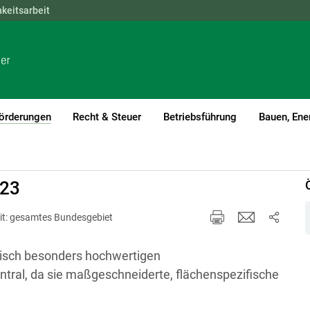
hkeitsarbeit
NÖ
OÖ
SBG
STMK
TIROL
VBG
WIEN
örderungen
Recht & Steuer
Betriebsführung
Bauen, Ene
(current)1
023
it: gesamtes Bundesgebiet
gisch besonders hochwertigen
tral, da sie maßgeschneiderte, flächenspezifische