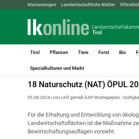
Landwirtschaftskammern:
Kleinanzeigen
Landwirtschaftliche Blätter
ÖSTERREICH
BGLD
Öffentlic
KTN
Tirol
Pflanzen
Tiere
Forst
Bio
F
LK Tirol
Förderungen
ÖPUL
Richtlinie
Spezialkulturen und Markt
18 Naturschutz (NAT) ÖPUL 2
05.08.2024 | von LKÖ gemäß GAP-Strategieplan - Gültigke
Für die Erhaltung und Entwicklung von ökolo
Landwirtschaftsflächen ist die Maßnahme zen
Bewirtschaftungsauflagen vorsieht.