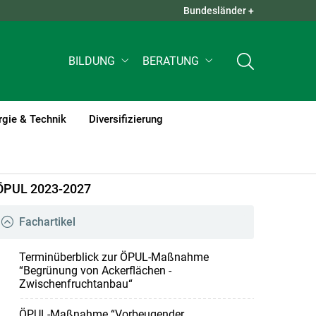
Bundesländer +
QUICK LINKS +
BILDUNG
BERATUNG
rgie & Technik
Diversifizierung
ÖPUL 2023-2027
Fachartikel
Terminüberblick zur ÖPUL-Maßnahme
“Begrünung von Ackerflächen -
Zwischenfruchtanbau“
ÖPUL-Maßnahme “Vorbeugender