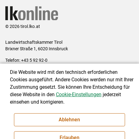
© 2026 tirol.lko.at
Landwirtschaftskammer Tirol
Brixner Straße 1, 6020 Innsbruck
Telefon: +43 5 92 92-0
E-Mail:
office@lk-tirol.at
Die Website wird mit den technisch erforderlichen
Impressum
|
Kontakt
|
Datenschutzerklärung
|
Barrierefreiheit
|
Cookies ausgeführt. Andere Cookies werden nur mit Ihrer
Cookie-Einstellungen
Zustimmung gesetzt. Sie können Ihre Entscheidung für
diese Website in den
Cookie-Einstellungen
jederzeit
einsehen und korrigieren.
NEWSLETTER
Ablehnen
Erlauben