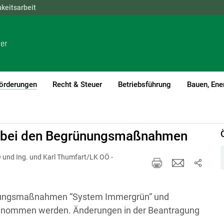
hkeitsarbeit
NÖ
OÖ
SBG
STMK
TIROL
VBG
WIEN
örderungen
Recht & Steuer
Betriebsführung
Bauen, Ene
(current)1
n bei den Begrünungsmaßnahmen
 und Ing. und Karl Thumfart/LK OÖ -
ünungsmaßnahmen “System Immergrün“ und
genommen werden. Änderungen in der Beantragung