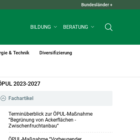
Bundesländer +
QUICK LINKS +
BILDUNG
BERATUNG
rgie & Technik
Diversifizierung
ÖPUL 2023-2027
Fachartikel
Terminüberblick zur ÖPUL-Maßnahme
“Begrünung von Ackerflächen -
Zwischenfruchtanbau“
ÖPUL-Maßnahme “Vorbeugender