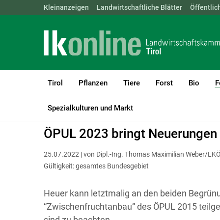
Landwirtschaftskammern:
Kleinanzeigen
Landwirtschaftliche Blätter
ÖSTERREICH
BGLD
Öffentlic
KTN
Tirol
Pflanzen
Tiere
Forst
Bio
F
LK Tirol
Förderungen
ÖPUL
Österreichweit
Spezialkulturen und Markt
ÖPUL 2023 bringt Neuerunge
25.07.2022 | von Dipl.-Ing. Thomas Maximilian Weber/LKÖ
Gültigkeit: gesamtes Bundesgebiet
Heuer kann letztmalig an den beiden Begr
“Zwischenfruchtanbau“ des ÖPUL 2015 teil
sind zu beachten.