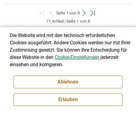
Seite 1 von 8
zum
zurück
weiter
zum
71 Artikel | Seite 1 von 8
ersten
zum
zum
letzten
Set
vorigen
nächsten
Set
Die Website wird mit den technisch erforderlichen
Set
Set
Cookies ausgeführt. Andere Cookies werden nur mit Ihrer
Zustimmung gesetzt. Sie können Ihre Entscheidung für
Über uns
diese Website in den
Cookie-Einstellungen
jederzeit
einsehen und korrigieren.
Ablehnen
© 2026 tirol.lko.at
Landwirtschaftskammer Tirol
Erlauben
Brixner Straße 1, 6020 Innsbruck
Telefon: +43 5 92 92-0
E-Mail:
office@lk-tirol.at
Impressum
|
Kontakt
|
Datenschutzerklärung
|
Barrierefreiheit
|