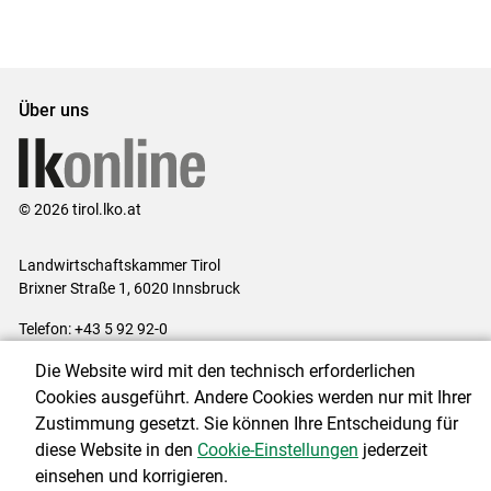
Set
vorigen
nächsten
Set
Set
Set
Über uns
© 2026 tirol.lko.at
Landwirtschaftskammer Tirol
Brixner Straße 1, 6020 Innsbruck
Telefon: +43 5 92 92-0
E-Mail:
office@lk-tirol.at
Die Website wird mit den technisch erforderlichen
Impressum
|
Kontakt
|
Datenschutzerklärung
|
Barrierefreiheit
|
Cookies ausgeführt. Andere Cookies werden nur mit Ihrer
Cookie-Einstellungen
Zustimmung gesetzt. Sie können Ihre Entscheidung für
diese Website in den
Cookie-Einstellungen
jederzeit
einsehen und korrigieren.