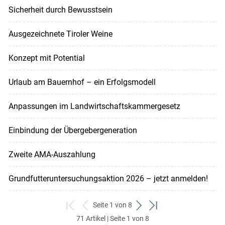
Sicherheit durch Bewusstsein
Ausgezeichnete Tiroler Weine
Konzept mit Potential
Urlaub am Bauernhof – ein Erfolgsmodell
Anpassungen im Landwirtschaftskammergesetz
Einbindung der Übergebergeneration
Zweite AMA-Auszahlung
Grundfutteruntersuchungsaktion 2026 – jetzt anmelden!
Seite 1 von 8
zum
zurück
weiter
zum
71 Artikel | Seite 1 von 8
ersten
zum
zum
letzten