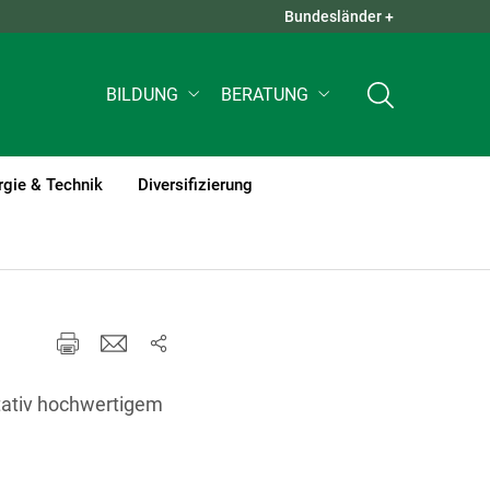
Bundesländer +
QUICK LINKS +
BILDUNG
BERATUNG
rgie & Technik
Diversifizierung
itativ hochwertigem