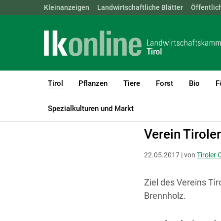
Landwirtschaftskammern:
Kleinanzeigen
Landwirtschaftliche Blätter
ÖSTERREICH
BGLD
Öffentlic
KTN
Tirol
Pflanzen
Tiere
Forst
Bio
F
(current)1
LK Tirol
Tirol
Verbände
Spezialkulturen und Markt
Verein Tirole
22.05.2017 | von
Tiroler 
Ziel des Vereins Ti
Brennholz.