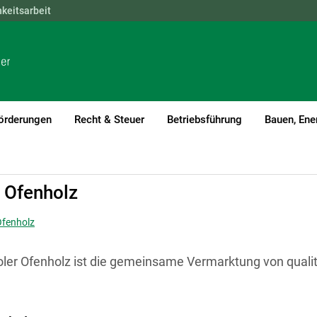
hkeitsarbeit
NÖ
OÖ
SBG
STMK
TIROL
VBG
WIEN
örderungen
Recht & Steuer
Betriebsführung
Bauen, Ene
r Ofenholz
Ofenholz
roler Ofenholz ist die gemeinsame Vermarktung von qual