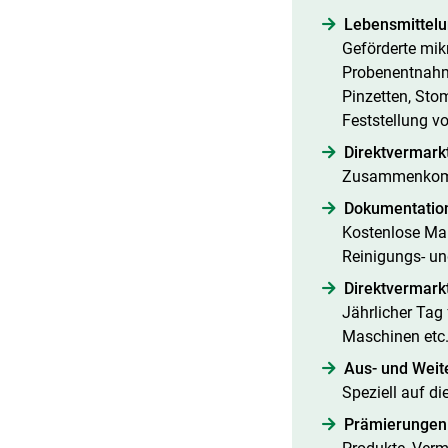
Lebensmittel
Geförderte mi
Probenentnahm
Pinzetten, Sto
Feststellung v
Direktvermark
Zusammenkomme
Dokumentati
Kostenlose Map
Reinigungs- un
Direktvermark
Jährlicher Tag
Maschinen etc
Aus- und Weit
Speziell auf di
Prämierungen