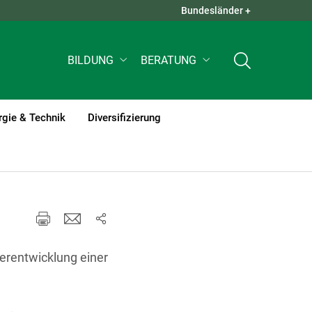
Bundesländer +
QUICK LINKS +
BILDUNG
BERATUNG
rgie & Technik
Diversifizierung
terentwicklung einer