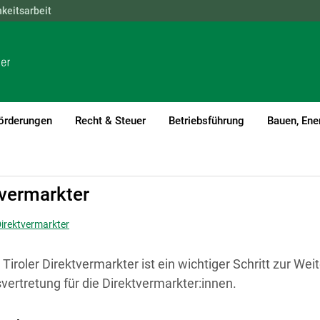
hkeitsarbeit
NÖ
OÖ
SBG
STMK
TIROL
VBG
WIEN
örderungen
Recht & Steuer
Betriebsführung
Bauen, Ene
tvermarkter
Direktvermarkter
iroler Direktvermarkter ist ein wichtiger Schritt zur Wei
vertretung für die Direktvermarkter:innen.