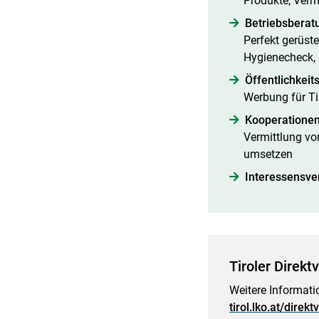
Produkte, Ver
Betriebsberat
Perfekt gerüste
Hygienecheck, 
Öffentlichkeit
Werbung für Ti
Kooperationen
Vermittlung vo
umsetzen
Interessensve
Tiroler Direkt
Weitere Informatio
tirol.lko.at/direk