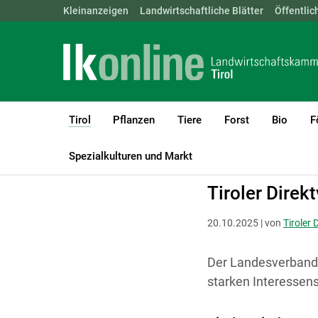
Landwirtschaftskammern:
Kleinanzeigen
Landwirtschaftliche Blätter
ÖSTERREICH
BGLD
Öffentlic
KTN
Tirol
Pflanzen
Tiere
Forst
Bio
F
(current)1
LK Tirol
Tirol
Verbände
Spezialkulturen und Markt
Tiroler Direk
20.10.2025 | von
Tiroler 
Der Landesverband T
starken Interessens