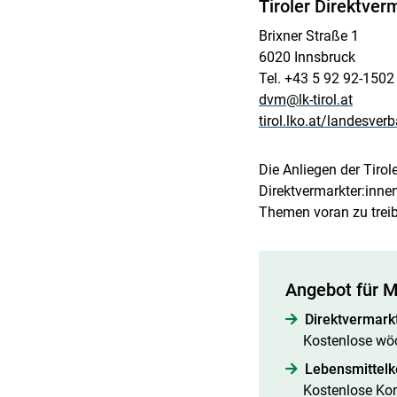
Tiroler Direktver
Brixner Straße 1
6020 Innsbruck
Tel. +43 5 92 92-1502
dvm@lk-tirol.at
tirol.lko.at/landesverb
Die Anliegen der Tiro
Direktvermarkter:inne
Themen voran zu trei
Angebot für M
Direktvermark
Kostenlose wöc
Lebensmittel
Kostenlose Kon