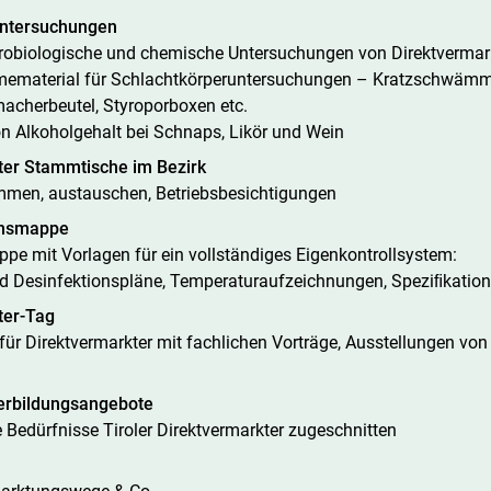
untersuchungen
krobiologische und chemische Untersuchungen von Direktverma
ematerial für Schlachtkörperuntersuchungen – Kratzschwämme
macherbeutel, Styroporboxen etc.
on Alkoholgehalt bei Schnaps, Likör und Wein
ter Stammtische im Bezirk
n, austauschen, Betriebsbesichtigungen
onsmappe
pe mit Vorlagen für ein vollständiges Eigenkontrollsystem:
d Desinfektionspläne, Temperaturaufzeichnungen, Speziﬁkation
Skip to main content
ter-Tag
 für Direktvermarkter mit fachlichen Vorträge, Ausstellungen vo
.
erbildungsangebote
e Bedürfnisse Tiroler Direktvermarkter zugeschnitten