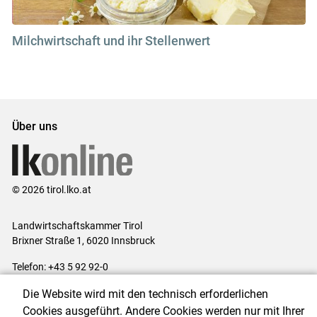
Milchwirtschaft und ihr Stellenwert
Über uns
© 2026 tirol.lko.at
Landwirtschaftskammer Tirol
Brixner Straße 1, 6020 Innsbruck
Telefon: +43 5 92 92-0
E-Mail:
office@lk-tirol.at
Die Website wird mit den technisch erforderlichen
Impressum
|
Kontakt
|
Datenschutzerklärung
|
Barrierefreiheit
|
Cookies ausgeführt. Andere Cookies werden nur mit Ihrer