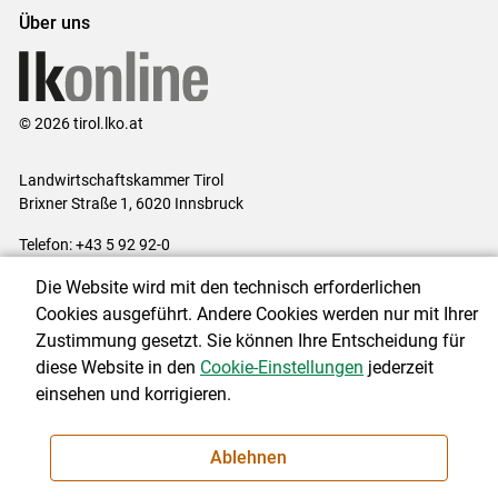
Über uns
© 2026 tirol.lko.at
Landwirtschaftskammer Tirol
Brixner Straße 1, 6020 Innsbruck
Telefon: +43 5 92 92-0
E-Mail:
office@lk-tirol.at
Die Website wird mit den technisch erforderlichen
Impressum
|
Kontakt
|
Datenschutzerklärung
|
Barrierefreiheit
|
Cookies ausgeführt. Andere Cookies werden nur mit Ihrer
Cookie-Einstellungen
Zustimmung gesetzt. Sie können Ihre Entscheidung für
diese Website in den
Cookie-Einstellungen
jederzeit
einsehen und korrigieren.
NEWSLETTER
Ablehnen