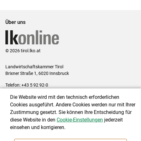
Über uns
© 2026 tirol.lko.at
Landwirtschaftskammer Tirol
Brixner Straße 1, 6020 Innsbruck
Telefon: +43 5 92 92-0
E-Mail:
office@lk-tirol.at
Die Website wird mit den technisch erforderlichen
Impressum
|
Kontakt
|
Datenschutzerklärung
|
Barrierefreiheit
|
Cookies ausgeführt. Andere Cookies werden nur mit Ihrer
Cookie-Einstellungen
Zustimmung gesetzt. Sie können Ihre Entscheidung für
diese Website in den
Cookie-Einstellungen
jederzeit
einsehen und korrigieren.
NEWSLETTER