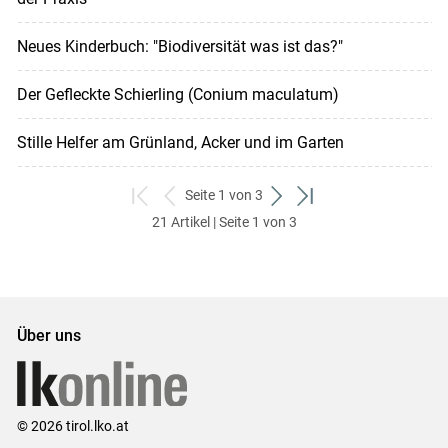
Neues Kinderbuch: "Biodiversität was ist das?"
Der Gefleckte Schierling (Conium maculatum)
Stille Helfer am Grünland, Acker und im Garten
Seite 1 von 3
zum
zurück
weiter
zum
21 Artikel | Seite 1 von 3
ersten
zum
zum
letzten
Set
vorigen
nächsten
Set
Set
Set
Über uns
© 2026 tirol.lko.at