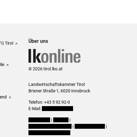
Über uns
I) Tirol
lle
© 2026 tirol.lko.at
Landwirtschaftskammer Tirol
Brixner Straße 1, 6020 Innsbruck
gend
Telefon: +43 5 92 92-0
E-Mail:
office@lk-tirol.at
Impressum
|
Kontakt
|
Datenschutzerklärung
|
Barrierefreiheit
|
Cookie-Einstellungen