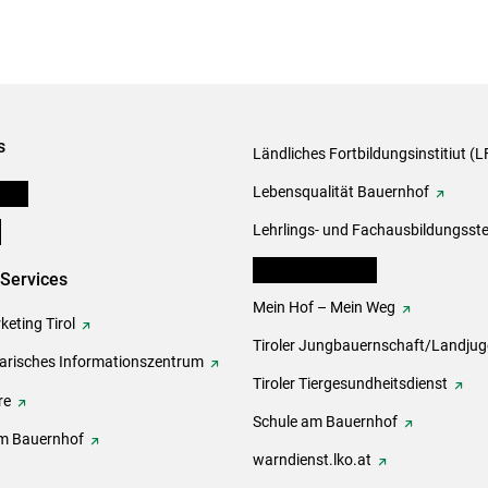
s
Ländliches Fortbildungsinstitiut (LF
onen
Lebensqualität Bauernhof
e
Lehrlings- und Fachausbildungsste
lk Bäuerinnen Tirol
-Services
Mein Hof – Mein Weg
eting Tirol
Tiroler Jungbauernschaft/Landju
rarisches Informationszentrum
Tiroler Tiergesundheitsdienst
re
Schule am Bauernhof
m Bauernhof
warndienst.lko.at