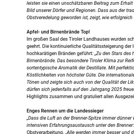
leisten sie einen unschätzbaren Beitrag zum Erhalt
Bild unserer Dörfer und Regionen. Dass aus der trad
Obstveredelung geworden ist, zeigt, wie erfolgrei
Apfel- und Birnenbrände Top!
Im großen Saal des Tiroler Landhauses wurden sch
geehrt. Die kontinuierliche Qualitätssteigerung der
hochkarätigen Bränden geführt
: „Zu den Stars des 
Birnenbrände. Das besondere Tiroler Klima zur Reifez
sortentypische Aromatik der Destillate. Mit perfek
Köstlichkeiten von höchster Güte. Die internationa
Tönen und zeigte sich auch von der Qualität der Li
dürfen sich jedenfalls auf den Jahrgang 2025 freue
Highlights zusammen und gratuliert allen Ausgezei
Enges Rennen um die Landessieger
„Dass die Luft an der Brenner-Spitze immer dünner w
intensiven Erfahrungsaustausch unter den Brenner:
Obstverarbeitung.
„Alle werden immer besser und da