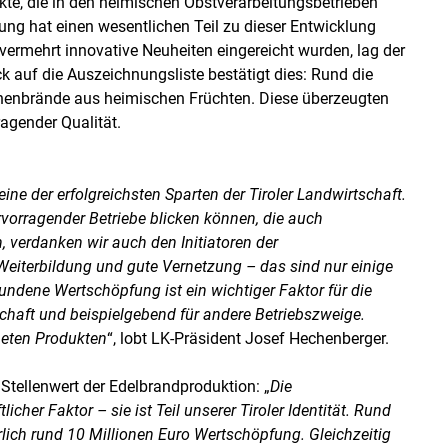
kte, die in den heimischen Obstverarbeitungsbetrieben
rung hat einen wesentlichen Teil zu dieser Entwicklung
ermehrt innovative Neuheiten eingereicht wurden, lag der
ck auf die Auszeichnungsliste bestätigt dies: Rund die
irnenbrände aus heimischen Früchten. Diese überzeugten
agender Qualität.
ine der erfolgreichsten Sparten der Tiroler Landwirtschaft.
rvorragender Betriebe blicken können, die auch
, verdanken wir auch den Initiatoren der
eiterbildung und gute Vernetzung – das sind nur einige
undene Wertschöpfung ist ein wichtiger Faktor für die
schaft und beispielgebend für andere Betriebszweige.
eten Produkten
“, lobt LK-Präsident Josef Hechenberger.
 Stellenwert der Edelbrandproduktion: „
Die
icher Faktor – sie ist Teil unserer Tiroler Identität. Rund
lich rund 10 Millionen Euro Wertschöpfung. Gleichzeitig