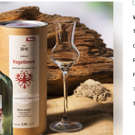
T
R
F