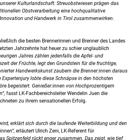
 unserer Kulturlandschaft: Streuobstwiesen prägen das
itionellen Obstverarbeitung eine hochqualitative
ch Innovation und Handwerk in Tirol zusammenwirken
.
ließlich die besten Brennerinnen und Brenner des Landes
 letzten Jahrzehnte hat heuer zu schier unglaublich
heurigen Jahres zählen jedenfalls die Apfel- und
eit der Früchte, legt den Grundstein für die fruchtige,
tionierter Handwerkskunst zaubern die Brenner:innen daraus
le Expertenjury lobte diese Schnäpse in den höchsten
köre begeistert. Genießer:innen von Hochprozentigem
n“,
fasst LK-Fachbereichsleiter Wendelin Juen die
chneten zu ihrem sensationellen Erfolg.
ird, erklärt sich durch die laufende Weiterbildung und den
innen“,
erläutert Ulrich Zeni, LK-Referent für
s Spitzenfeld rückt enger zusammen. Das zeigt, wie tief