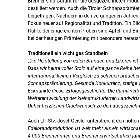
Brenner sind Garant für die ausgezeichneten Produ
destilliert werden. Auch die Tiroler Schnapsprämie
beigetragen. Nachdem in den vergangenen Jahren v
Fokus heuer auf Regionalität und Tradition. Ein Bli
Hälfte der eingereichten Proben sind Apfel- und B
bei der heurigen Prämierung mit besonders herausr
Traditionell ein wichtiges Standbein
„Die Herstellung von edlen Bränden und Likören ist e
Dass wir heute voller Stolz auf eine ganze Reihe he
international keinen Vergleich zu scheuen brauchen
Schnapsprämierung. Gesunde Konkurrenz, stetige W
Eckpunkte dieser Erfolgsgeschichte. Die damit verb
Weiterentwicklung der kleinstrukturierten Landwirt
Daher herzlichen Glückwunsch zu den ausgezeichn
Auch LH-Stv. Josef Geisler unterstreicht den hohen
Edelbrandproduktion ist weit mehr als ein wirtschaftl
4.000 Brennerinnen und Brenner erwirtschaften jähr