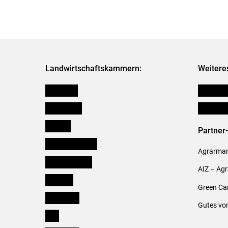
Landwirtschaftskammern:
Weitere
Österreich
Publikati
Burgenland
Verbänd
Kärnten
Partner
Niederösterreich
Agrarmark
Oberösterreich
AIZ – Ag
Salzburg
Green Ca
Steiermark
Gutes vo
Tirol