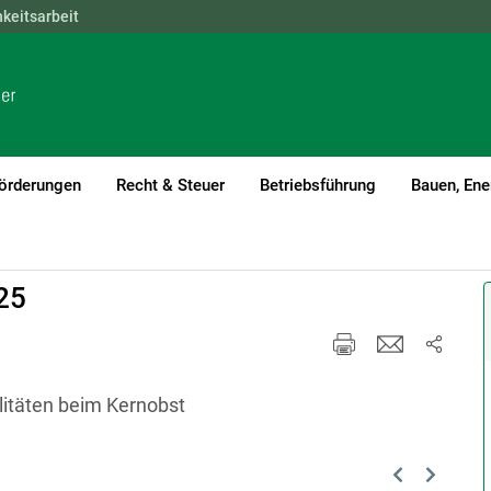
hkeitsarbeit
NÖ
OÖ
SBG
STMK
TIROL
VBG
WIEN
örderungen
Recht & Steuer
Betriebsführung
Bauen, Ene
25
itäten beim Kernobst
Previous
Next