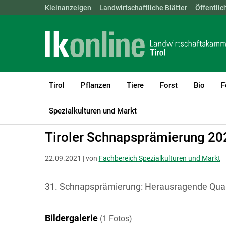
Landwirtschaftskammern:
Kleinanzeigen
Landwirtschaftliche Blätter
ÖSTERREICH
BGLD
Öffentlic
KTN
Tirol
Pflanzen
Tiere
Forst
Bio
F
LK Tirol
Spezialkulturen und Markt
Obst und Obstverarbeitung
Spezialkulturen und Markt
(current)1
Tiroler Schnapsprämierung 20
22.09.2021 | von
Fachbereich Spezialkulturen und Markt
31. Schnapsprämierung: Herausragende Qual
Bildergalerie
(1 Fotos)