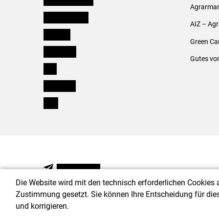
Agrarmark
Oberösterreich
AIZ – Ag
Salzburg
Green Ca
Steiermark
Gutes vo
Tirol
Vorarlberg
Wien
NEWSLETTER
Die Website wird mit den technisch erforderlichen Cookies 
Zustimmung gesetzt. Sie können Ihre Entscheidung für die
und korrigieren.