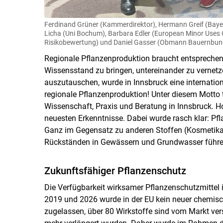
Ferdinand Grüner (Kammerdirektor), Hermann Greif (Bayer
Licha (Uni Bochum), Barbara Edler (European Minor Uses Co
Risikobewertung) und Daniel Gasser (Obmann Bauernbund
Regionale Pflanzenproduktion braucht entsprechen
Wissensstand zu bringen, untereinander zu vernetz
auszutauschen, wurde in Innsbruck eine internation
regionale Pflanzenproduktion! Unter diesem Motto 
Wissenschaft, Praxis und Beratung in Innsbruck. Ho
neuesten Erkenntnisse. Dabei wurde rasch klar: Pf
Ganz im Gegensatz zu anderen Stoffen (Kosmetika,
Rückständen in Gewässern und Grundwasser führe
Zukunftsfähiger Pflanzenschutz
Die Verfügbarkeit wirksamer Pflanzenschutzmittel 
2019 und 2026 wurde in der EU kein neuer chemisc
zugelassen, über 80 Wirkstoffe sind vom Markt v