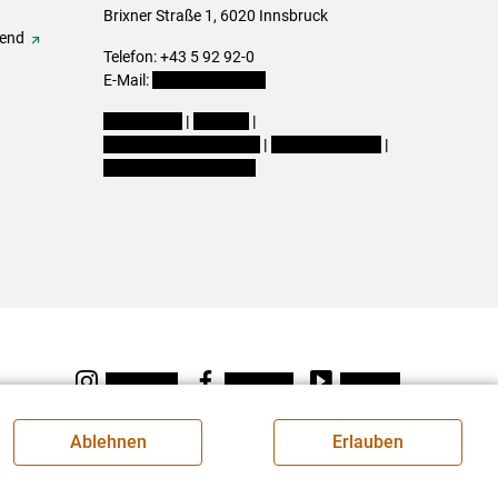
Brixner Straße 1, 6020 Innsbruck
gend
Telefon: +43 5 92 92-0
E-Mail:
office@lk-tirol.at
Impressum
|
Kontakt
|
Datenschutzerklärung
|
Barrierefreiheit
|
Cookie-Einstellungen
Instagram
Facebook
Youtube
Ablehnen
Erlauben