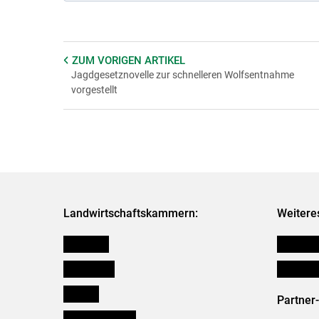
ZUM VORIGEN
ARTIKEL
Jagdgesetznovelle zur schnelleren Wolfsentnahme
vorgestellt
Landwirtschaftskammern:
Weitere
Österreich
Publikati
Burgenland
Verbänd
Kärnten
Partner
Niederösterreich