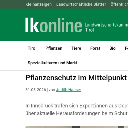
Landwirtschaftskammern:
Kleinanzeigen
Landwirtschaftliche Blätter
ÖSTERREICH
BGLD
Öffentlic
KTN
Tirol
Pflanzen
Tiere
Forst
Bio
F
(current)1
LK Tirol
Tirol
Aktuelles
Spezialkulturen und Markt
Pflanzenschutz im Mittelpunkt
31.03.2026 | von
Judith Haaser
In Innsbruck trafen sich Expert:innen aus De
über aktuelle Herausforderungen beim Schutz