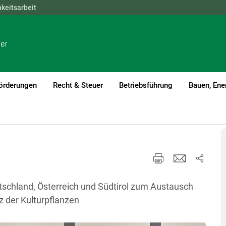
hkeitsarbeit
NÖ
OÖ
SBG
STMK
TIROL
VBG
WIEN
örderungen
Recht & Steuer
Betriebsführung
Bauen, Ene
utschland, Österreich und Südtirol zum Austausch
 der Kulturpflanzen