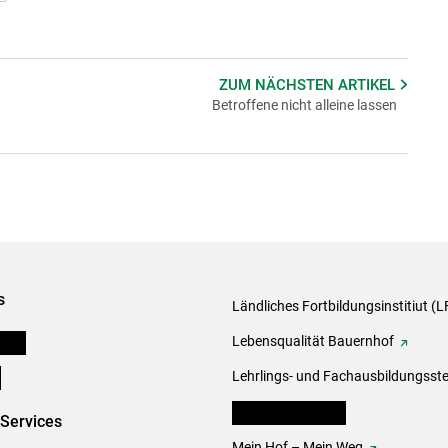
ZUM NÄCHSTEN
ARTIKEL
Betroffene nicht alleine lassen
s
Ländliches Fortbildungsinstitiut (LF
onen
Lebensqualität Bauernhof
e
Lehrlings- und Fachausbildungsste
lk Bäuerinnen Tirol
-Services
Mein Hof – Mein Weg