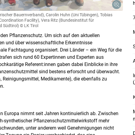
ischer Bauernverband), Carolin Huhn (Uni Tübingen), Tobias
7
ordination Facility), Vera Ritz (Bundesinstitut für
 Südtirol)
© LK Tirol
M
den Pflanzenschutz. Um sich auf den aktuellen
en und über wissenschaftliche Erkenntnisse
S
ale Fachtagung organisiert. Drei Länder – ein Weg für die
trafen sich rund 60 Expertinnen und Experten aus
chkarätige Referent:innen gaben dabei Einblicke in ihre
lanzenschutzmittel sind bestens erforscht und überwacht.
I
 Reinigungsmittel, Medikamente), die ebenfalls zu
Ü
n.
K
M
in Europa nimmt seit Jahren kontinuierlich ab. Zwischen
m
h-synthetischer Pflanzenschutzmittelwirkstoff mehr
erschwunden, unter anderem weil Genehmigungen nicht