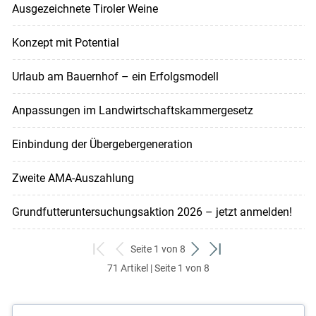
Ausgezeichnete Tiroler Weine
Konzept mit Potential
Urlaub am Bauernhof – ein Erfolgsmodell
Anpassungen im Landwirtschaftskammergesetz
Einbindung der Übergebergeneration
Zweite AMA-Auszahlung
Grundfutteruntersuchungsaktion 2026 – jetzt anmelden!
Seite 1 von 8
zum
zurück
weiter
zum
71 Artikel | Seite 1 von 8
ersten
zum
zum
letzten
Set
vorigen
nächsten
Set
Set
Set