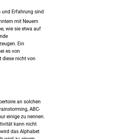
en und Erfahrung sind
anntem mit Neuem
be, wie sie etwa auf
emde
zeugen. Ein
sei es von
 diese nicht von
pertoire an solchen
rainstorming, ABC-
nur einige zu nennen.
ivität kann nicht
r wird das Alphabet
ch wird zu einem