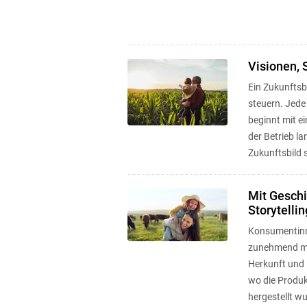
Visionen, 
Ein Zukunftsbi
steuern. Jede
beginnt mit ei
der Betrieb la
Zukunftsbild 
Mit Gesch
Storytellin
Konsumentin
zunehmend me
Herkunft und 
wo die Produ
hergestellt w