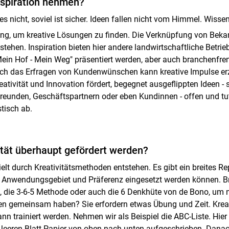
nspiration nehmen?
es nicht, soviel ist sicher. Ideen fallen nicht vom Himmel. Wiss
ng, um kreative
Lösungen zu finden. Die Verknüpfung von Bek
stehen. Inspiration bieten hier andere landwirtschaftliche Betrie
Mein Hof - Mein Weg" präsentiert werden, aber auch branchenfr
ch das Erfragen von Kundenwünschen kann kreative Impulse er
tivität und Innovation fördert, begegnet ausgeflippten Ideen - 
Freunden, Geschäftspartnern oder eben Kundinnen - offen und tut
stisch ab.
ität überhaupt gefördert werden?
ielt durch Kreativitätsmethoden entstehen. Es gibt ein breites Re
h Anwendungsgebiet und Präferenz eingesetzt werden können. B
l, die 3-6-5 Methode oder auch die 6 Denkhüte von de Bono, um 
en gemeinsam haben? Sie erfordern etwas Übung und Zeit. Kreat
nn trainiert werden. Nehmen wir als Beispiel die ABC-Liste. Hie
 leeren Blatt Papier von oben nach unten aufgeschrieben. Dana