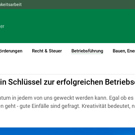
hkeitsarbeit
NÖ
OÖ
SBG
STMK
TIROL
VBG
WIEN
örderungen
Recht & Steuer
Betriebsführung
Bauen, Ene
(current)1
 ein Schlüssel zur erfolgreichen Betrie
ichtum in jedem von uns geweckt werden kann. Egal ob e
n geht - gute Einfälle sind gefragt. Kreativität bedeutet