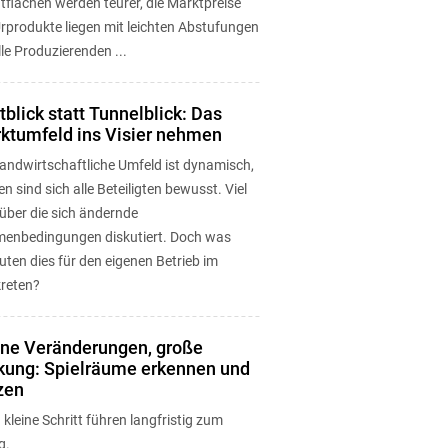
tflächen werden teurer, die Marktpreise
Urprodukte liegen mit leichten Abstufungen
lle Produzierenden ...
tblick statt Tunnelblick: Das
ktumfeld ins Visier nehmen
landwirtschaftliche Umfeld ist dynamisch,
n sind sich alle Beteiligten bewusst. Viel
über die sich ändernde
enbedingungen diskutiert. Doch was
ten dies für den eigenen Betrieb im
reten?
ine Veränderungen, große
kung: Spielräume erkennen und
zen
kleine Schritt führen langfristig zum
g.