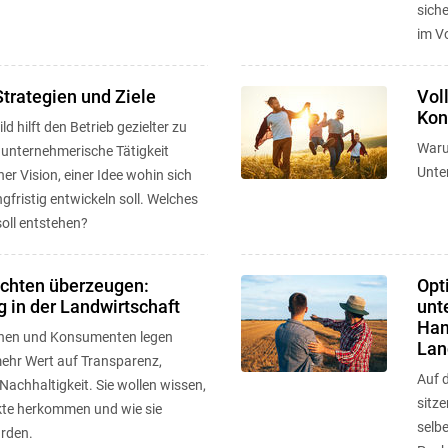
siche
im Vo
Strategien und Ziele
Vol
Kon
ld hilft den Betrieb gezielter zu
Waru
 unternehmerische Tätigkeit
Unte
ner Vision, einer Idee wohin sich
ngfristig entwickeln soll. Welches
soll entstehen?
ichten überzeugen:
Opt
g in der Landwirtschaft
unt
Han
nen und Konsumenten legen
Lan
hr Wert auf Transparenz,
Auf d
Nachhaltigkeit. Sie wollen wissen,
sitz
kte herkommen und wie sie
selbe
urden.