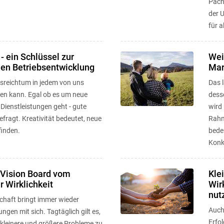
Pach
der 
für a
 - ein Schlüssel zur
Wei
hen Betriebsentwicklung
Mar
llsreichtum in jedem von uns
Das 
en kann. Egal ob es um neue
desse
Dienstleistungen geht - gute
wird 
gefragt. Kreativität bedeutet, neue
Rahm
inden.
bedeu
Konk
 Vision Board vom
Kle
 Wirklichkeit
Wir
nut
chaft bringt immer wieder
Auch 
gen mit sich. Tagtäglich gilt es,
Erfol
kleinere und größere Probleme zu