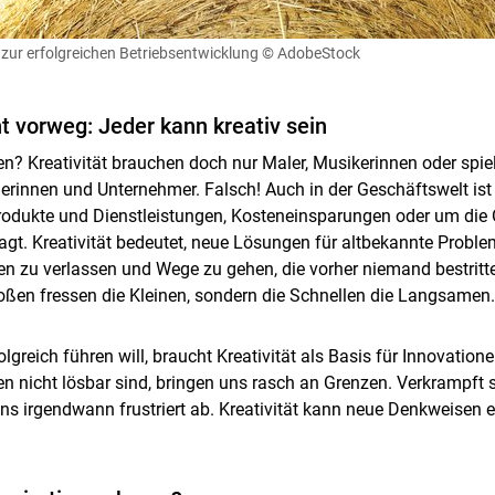
l zur erfolgreichen Betriebsentwicklung
© AdobeStock
t vorweg: Jeder kann kreativ sein
n? Kreativität brauchen doch nur Maler, Musikerinnen oder spiel
rinnen und Unternehmer. Falsch! Auch in der Geschäftswelt ist K
odukte und Dienstleistungen, Kosteneinsparungen oder um die O
ragt. Kreativität bedeutet, neue Lösungen für altbekannte Proble
en zu verlassen und Wege zu gehen, die vorher niemand bestrit
Skip to main content
Großen fressen die Kleinen, sondern die Schnellen die Langsamen.
lgreich führen will, braucht Kreativität als Basis für Innovatione
nicht lösbar sind, bringen uns rasch an Grenzen. Verkrampft s
 irgendwann frustriert ab. Kreativität kann neue Denkweisen e