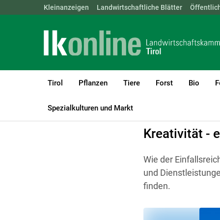
Landwirtschaftskammern:
Kleinanzeigen
Landwirtschaftliche Blätter
ÖSTERREICH
BGLD
Öffentlic
KTN
Tirol
Pflanzen
Tiere
Forst
Bio
F
LK Tirol
Betriebsführung
Innovation und neue Wege
Spezialkulturen und Markt
Kreativität -
Wie der Einfallsre
und Dienstleistunge
finden.