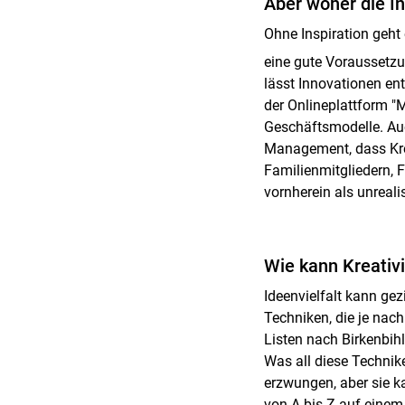
Aber woher die I
Ohne Inspiration geht 
eine gute Voraussetzu
lässt Innovationen ent
der Onlineplattform "
Geschäftsmodelle. Au
Management, dass Krea
Familienmitgliedern, 
vornherein als unreali
Wie kann Kreativ
Ideenvielfalt kann gez
Techniken, die je nac
Listen nach Birkenbih
Was all diese Technik
erzwungen, aber sie ka
von A bis Z auf einem