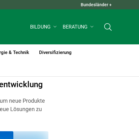
Bundesländer +
QUICK LINKS +
BILDUNG
BERATUNG
rgie & Technik
Diversifizierung
bsentwicklung
s um neue Produkte
, neue Lösungen zu