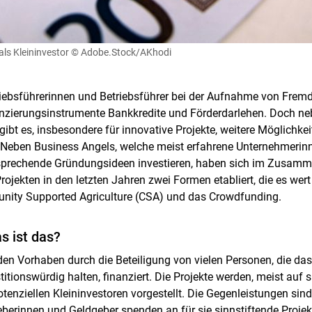
ls Kleininvestor
© Adobe.Stock/AKhodi
ebsführerinnen und Betriebsführer bei der Aufnahme von Fremd
anzierungsinstrumente Bankkredite und Förderdarlehen. Doch n
ibt es, insbesondere für innovative Projekte, weitere Möglichke
. Neben Business Angels, welche meist erfahrene Unternehmeri
versprechende Gründungsideen investieren, haben sich im Zusam
rojekten in den letzten Jahren zwei Formen etabliert, die es wert
Skip to main content
nity Supported Agriculture (CSA) und das Crowdfunding.
s ist das?
n Vorhaben durch die Beteiligung von vielen Personen, die das 
titionswürdig halten, finanziert. Die Projekte werden, meist auf s
otenziellen Kleininvestoren vorgestellt. Die Gegenleistungen sind 
eberinnen und Geldgeber spenden an für sie sinnstiftende Projekt