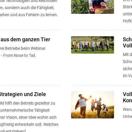
neue Technologien und Methoden
Stär
, sondern auch die Fähigkeit,
unte
gehen und aus Fehlern zu lernen.
Hofk
 aus dem ganzen Tier
Sch
Vol
drei Betriebe beim Webinar
Mit 
- From Nose to Tail.
Schw
siche
im Vo
Strategien und Ziele
Vol
Kon
ld hilft den Betrieb gezielter zu
Waru
 unternehmerische Tätigkeit
Unte
ner Vision, einer Idee wohin sich
ngfristig entwickeln soll. Welches
soll entstehen?