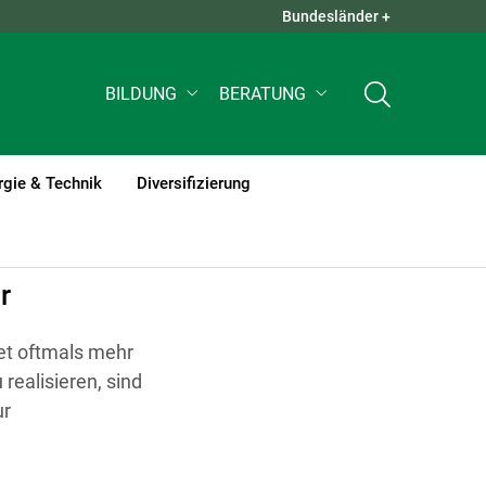
Bundesländer +
QUICK LINKS +
BILDUNG
BERATUNG
rgie & Technik
Diversifizierung
r
et oftmals mehr
realisieren, sind
ur