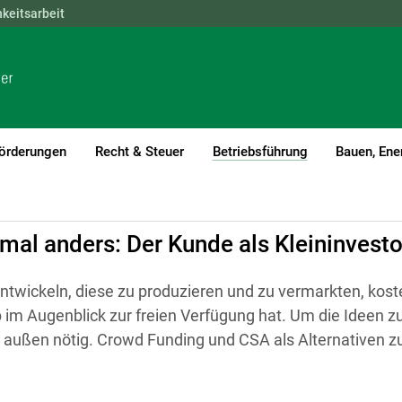
hkeitsarbeit
NÖ
OÖ
SBG
STMK
TIROL
VBG
WIEN
örderungen
Recht & Steuer
Betriebsführung
Bauen, Ene
(current)1
mal anders: Der Kunde als Kleininvesto
ntwickeln, diese zu produzieren und zu vermarkten, kost
b im Augenblick zur freien Verfügung hat. Um die Ideen zu 
 außen nötig. Crowd Funding und CSA als Alternativen z