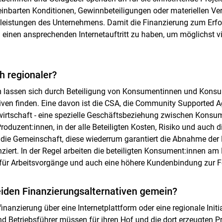
inbarten Konditionen, Gewinnbeteiligungen oder materiellen V
leistungen des Unternehmens. Damit die Finanzierung zum Erfolg 
 einen ansprechenden Internetauftritt zu haben, um möglichst vi
h regionaler?
 lassen sich durch Beteiligung von Konsumentinnen und Konsu
iven finden. Eine davon ist die CSA, die Community Supported A
wirtschaft - eine spezielle Geschäftsbeziehung zwischen Konsu
roduzent:innen, in der alle Beteiligten Kosten, Risiko und auch 
r die Gemeinschaft, diese wiederrum garantiert die Abnahme der
nziert. In der Regel arbeiten die beteiligten Konsument:innen am
für Arbeitsvorgänge und auch eine höhere Kundenbindung zur F
iden Finanzierungsalternativen gemein?
inanzierung über eine Internetplattform oder eine regionale Initia
nd Betriebsführer müssen für ihren Hof und die dort erzeugten P