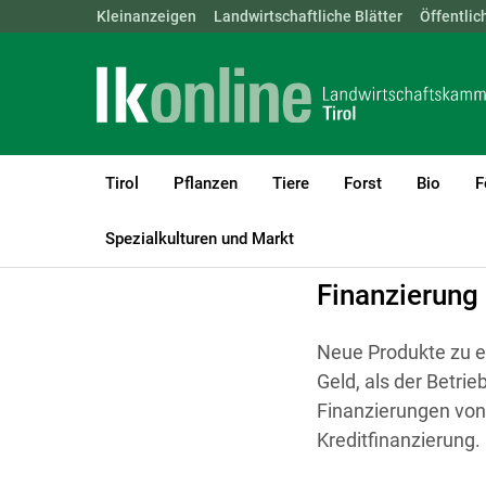
Landwirtschaftskammern:
Kleinanzeigen
Landwirtschaftliche Blätter
ÖSTERREICH
BGLD
Öffentlic
KTN
Tirol
Pflanzen
Tiere
Forst
Bio
F
LK Tirol
Betriebsführung
Innovation und neue Wege
Spezialkulturen und Markt
Finanzierung 
Neue Produkte zu e
Geld, als der Betrie
Finanzierungen von
Kreditfinanzierung.