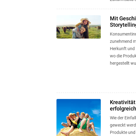
Mit Gesch
Storytellin
Konsumentin
zunehmend me
Herkunft und 
wo die Produ
hergestellt w
Kreativität
erfolgreic
Wie der Einfa
geweckt werd
Produkte und 