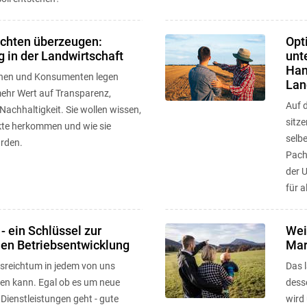
ichten überzeugen:
Opt
g in der Landwirtschaft
unt
Han
nen und Konsumenten legen
Lan
hr Wert auf Transparenz,
Auf d
Nachhaltigkeit. Sie wollen wissen,
sitz
kte herkommen und wie sie
selbe
urden.
Pach
der 
für a
 - ein Schlüssel zur
Wei
hen Betriebsentwicklung
Mar
llsreichtum in jedem von uns
Das 
en kann. Egal ob es um neue
desse
Dienstleistungen geht - gute
wird 