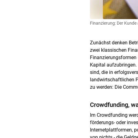
Finanzierung: Der Kunde a
Zunächst denken Betri
zwei klassischen Fin
Finanzierungsformen g
Kapital aufzubringen
sind, die in erfolgs
landwirtschaftlichen P
zu werden: Die Commu
Crowdfunding, wa
Im Crowdfunding werde
förderungs- oder inves
Internetplattformen, p
von nichts - die Geldg