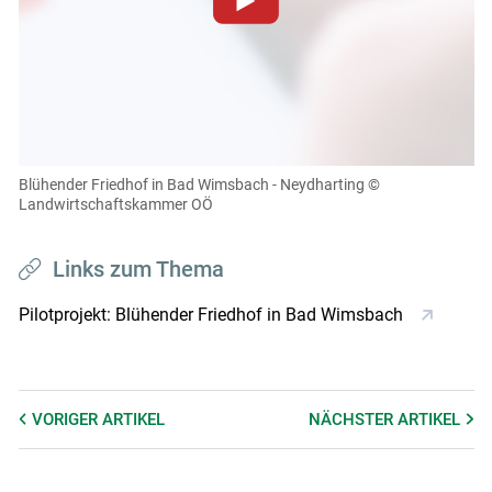
Zum Abspielen von YouTube-Videos auf dieser Website
müssen Cookies gesetzt werden
.
Für weitere Informationen lesen Sie bitte unsere
Datenschutzerklärung
.Sie können Ihre Entscheidung für
diese Website in den Cookie-Einstellungen jederzeit
einsehen und korrigieren
Blühender Friedhof in Bad Wimsbach - Neydharting
©
Landwirtschaftskammer OÖ
Cookies Einstellungen
Akzeptieren
Links zum Thema
Pilotprojekt: Blühender Friedhof in Bad Wimsbach
VORIGER
ARTIKEL
NÄCHSTER
ARTIKEL