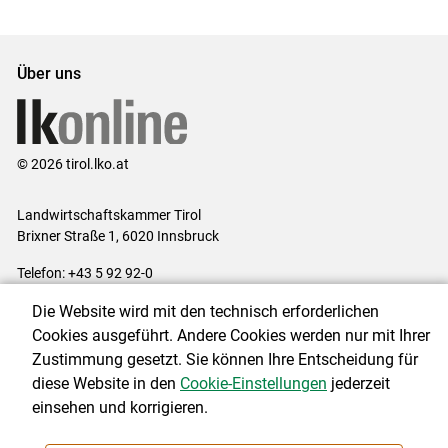
Set
Set
Über uns
© 2026 tirol.lko.at
Landwirtschaftskammer Tirol
Brixner Straße 1, 6020 Innsbruck
Telefon: +43 5 92 92-0
E-Mail:
office@lk-tirol.at
Die Website wird mit den technisch erforderlichen
Impressum
|
Kontakt
|
Datenschutzerklärung
|
Barrierefreiheit
|
Cookies ausgeführt. Andere Cookies werden nur mit Ihrer
Cookie-Einstellungen
Zustimmung gesetzt. Sie können Ihre Entscheidung für
diese Website in den
Cookie-Einstellungen
jederzeit
einsehen und korrigieren.
NEWSLETTER