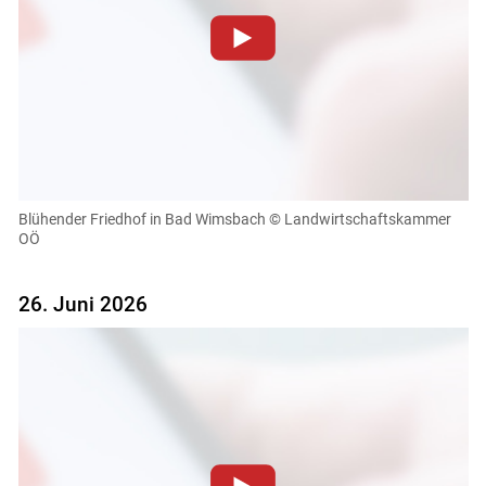
Zum Abspielen von YouTube-Videos auf dieser Website
müssen Cookies gesetzt werden
.
Für weitere Informationen lesen Sie bitte unsere
Datenschutzerklärung
.Sie können Ihre Entscheidung für
diese Website in den Cookie-Einstellungen jederzeit
einsehen und korrigieren
Blühender Friedhof in Bad Wimsbach
© Landwirtschaftskammer
OÖ
Cookies Einstellungen
Akzeptieren
26. Juni 2026