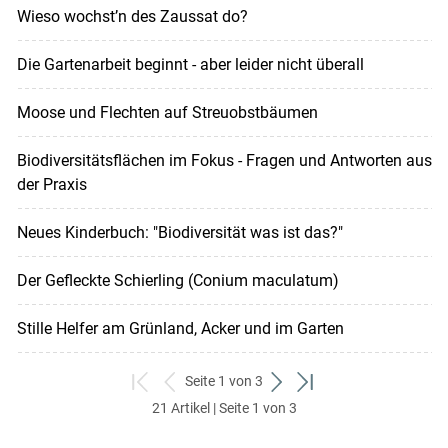
Wieso wochst’n des Zaussat do?
Die Gartenarbeit beginnt - aber leider nicht überall
Moose und Flechten auf Streuobstbäumen
Biodiversitätsflächen im Fokus - Fragen und Antworten aus
der Praxis
Neues Kinderbuch: "Biodiversität was ist das?"
Der Gefleckte Schierling (Conium maculatum)
Stille Helfer am Grünland, Acker und im Garten
Seite 1 von 3
zum
zurück
weiter
zum
21 Artikel | Seite 1 von 3
ersten
zum
zum
letzten
Set
vorigen
nächsten
Set