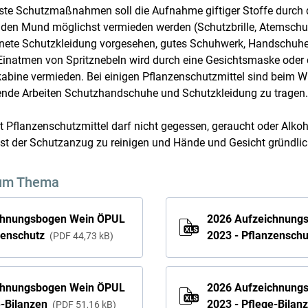
te Schutzmaßnahmen soll die Aufnahme giftiger Stoffe durch d
den Mund möglichst vermieden werden (Schutzbrille, Atemschu
ignete Schutzkleidung vorgesehen, gutes Schuhwerk, Handschuhe,
inatmen von Spritznebeln wird durch eine Gesichtsmaske oder 
abine vermieden. Bei einigen Pflanzenschutzmittel sind beim Wi
ende Arbeiten Schutzhandschuhe und Schutzkleidung zu tragen.
t Pflanzenschutzmittel darf nicht gegessen, geraucht oder Alko
 ist der Schutzanzug zu reinigen und Hände und Gesicht gründli
um Thema
chnungsbogen Wein ÖPUL
2026 Aufzeichnung
zenschutz
2023 - Pflanzensch
PDF
44,73 kB
chnungsbogen Wein ÖPUL
2026 Aufzeichnung
e-Bilanzen
2023 - Pflege-Bilan
PDF
51,16 kB