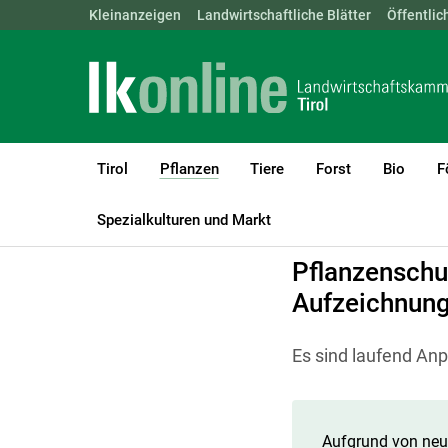
Landwirtschaftskammern:
Kleinanzeigen
Landwirtschaftliche Blätter
ÖSTERREICH
BGLD
Öffentlic
KTN
Tirol
Pflanzen
Tiere
Forst
Bio
F
(current)1
LK Tirol
Pflanzen
Weinbau
Pflanzenschutz
Spezialkulturen und Markt
Pflanzenschu
Aufzeichnun
Es sind laufend An
Aufgrund von neue