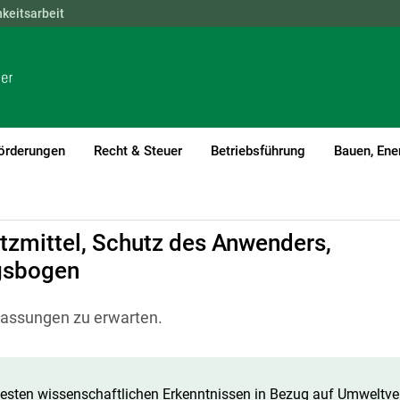
hkeitsarbeit
NÖ
OÖ
SBG
STMK
TIROL
VBG
WIEN
örderungen
Recht & Steuer
Betriebsführung
Bauen, Ene
tzmittel, Schutz des Anwenders,
gsbogen
passungen zu erwarten.
sten wissenschaftlichen Erkenntnissen in Bezug auf Umweltver