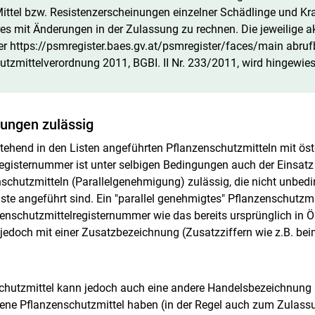
ittel bzw. Resistenzerscheinungen einzelner Schädlinge und Kra
s mit Änderungen in der Zulassung zu rechnen. Die jeweilige a
nter https://psmregister.baes.gv.at/psmregister/faces/main abruf
utzmittelverordnung 2011, BGBI. II Nr. 233/2011, wird hingewie
ungen zulässig
stehend in den Listen angeführten Pflanzenschutzmitteln mit öst
egisternummer ist unter selbigen Bedingungen auch der Einsatz 
chutzmitteln (Parallelgenehmigung) zulässig, die nicht unbeding
ste angeführt sind. Ein "parallel genehmigtes" Pflanzenschutzmit
zenschutzmittelregisternummer wie das bereits ursprünglich in Ö
 jedoch mit einer Zusatzbezeichnung (Zusatzziffern wie z.B. bei
chutzmittel kann jedoch auch eine andere Handelsbezeichnung 
sene Pflanzenschutzmittel haben (in der Regel auch zum Zulas