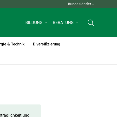
Bundesländer +
QUICK LINKS +
BILDUNG
BERATUNG
rgie & Technik
Diversifizierung
träglichkeit und