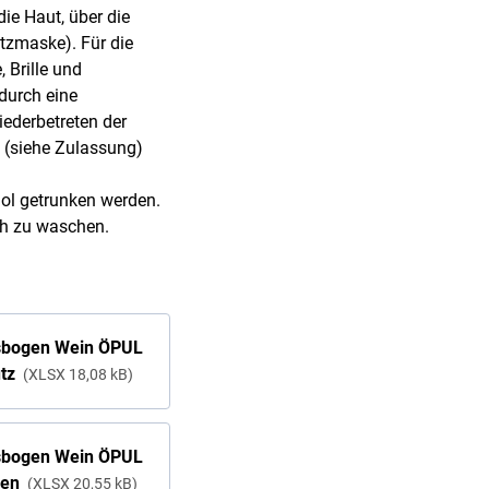
ie Haut, über die
tzmaske). Für die
 Brille und
durch eine
ederbetreten der
 (siehe Zulassung)
hol getrunken werden.
ch zu waschen.
sbogen Wein ÖPUL
utz
XLSX
18,08 kB
sbogen Wein ÖPUL
zen
XLSX
20,55 kB