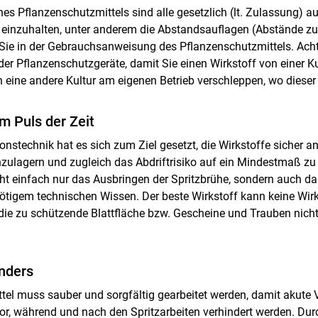
es Pflanzenschutzmittels sind alle gesetzlich (lt. Zulassung) au
inzuhalten, unter anderem die Abstandsauflagen (Abstände zu
ie in der Gebrauchsanweisung des Pflanzenschutzmittels. Acht
er Pflanzenschutzgeräte, damit Sie einen Wirkstoff von einer Ku
in eine andere Kultur am eigenen Betrieb verschleppen, wo dieser 
m Puls der Zeit
nstechnik hat es sich zum Ziel gesetzt, die Wirkstoffe sicher an d
anzulagern und zugleich das Abdriftrisiko auf ein Mindestmaß zu 
cht einfach nur das Ausbringen der Spritzbrühe, sondern auch
ötigem technischen Wissen. Der beste Wirkstoff kann keine Wi
die zu schützende Blattfläche bzw. Gescheine und Trauben nicht
nders
tel muss sauber und sorgfältig gearbeitet werden, damit akute 
r, während und nach den Spritzarbeiten verhindert werden. Dur