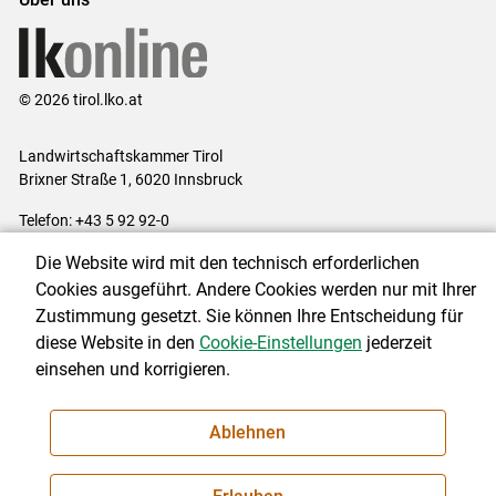
© 2026 tirol.lko.at
Landwirtschaftskammer Tirol
Brixner Straße 1, 6020 Innsbruck
Telefon: +43 5 92 92-0
E-Mail:
office@lk-tirol.at
Die Website wird mit den technisch erforderlichen
Impressum
|
Kontakt
|
Datenschutzerklärung
|
Barrierefreiheit
|
Cookies ausgeführt. Andere Cookies werden nur mit Ihrer
Cookie-Einstellungen
Zustimmung gesetzt. Sie können Ihre Entscheidung für
diese Website in den
Cookie-Einstellungen
jederzeit
einsehen und korrigieren.
NEWSLETTER
Ablehnen