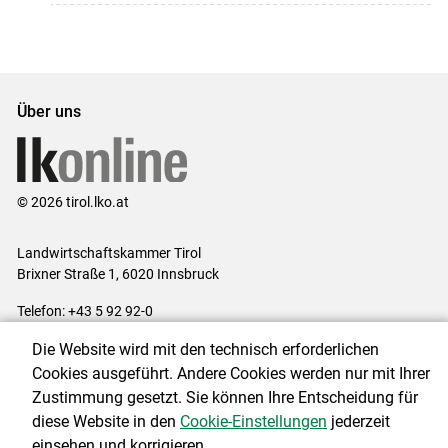
Über uns
© 2026 tirol.lko.at
Landwirtschaftskammer Tirol
Brixner Straße 1, 6020 Innsbruck
Telefon: +43 5 92 92-0
E-Mail:
office@lk-tirol.at
Die Website wird mit den technisch erforderlichen
Impressum
|
Kontakt
|
Datenschutzerklärung
|
Barrierefreiheit
|
Cookies ausgeführt. Andere Cookies werden nur mit Ihrer
Cookie-Einstellungen
Zustimmung gesetzt. Sie können Ihre Entscheidung für
diese Website in den
Cookie-Einstellungen
jederzeit
einsehen und korrigieren.