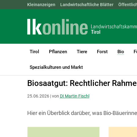
Landwirtschaftskammern:
Kleinanzeigen
Landwirtschaftliche Blätter
ÖSTERREICH
BGLD
Öffentlic
KTN
Tirol
Pflanzen
Tiere
Forst
Bio
F
(curre
LK Tirol
Bio
Biologischer Pflanzenbau
Ackerbau
Spezialkulturen und Markt
Biosaatgut: Rechtlicher Rahm
25.06.2026 | von
DI Martin Fischl
Hier ein Überblick darüber, was Bio-Bäuerin