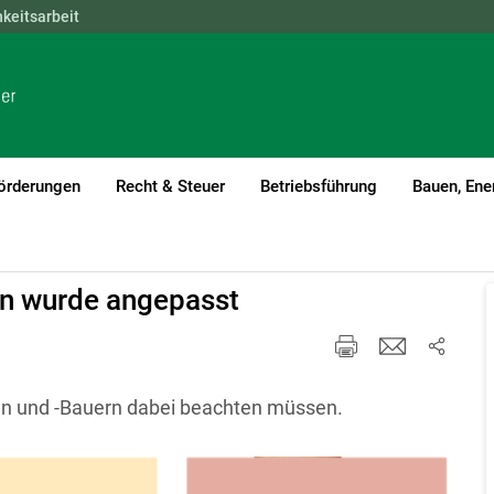
hkeitsarbeit
NÖ
OÖ
SBG
STMK
TIROL
VBG
WIEN
örderungen
Recht & Steuer
Betriebsführung
Bauen, Ene
nt)1
en wurde angepasst
nen und -Bauern dabei beachten müssen.