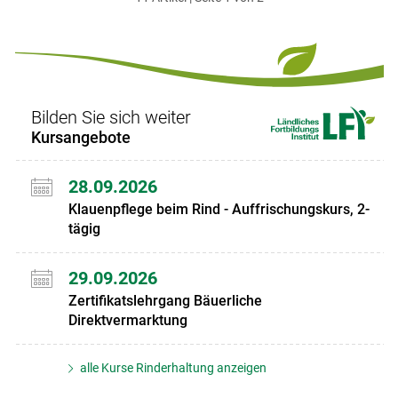
ersten
zum
zum
letzten
Set
vorigen
nächsten
Set
Set
Set
Bilden Sie sich weiter
Kursangebote
28.09.2026
Klauenpflege beim Rind - Auffrischungskurs, 2-
tägig
29.09.2026
Zertifikatslehrgang Bäuerliche
Direktvermarktung
alle Kurse Rinderhaltung anzeigen