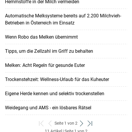
Hemmstoffe in der Milch vermeiden
Automatische Melksysteme bereits auf 2.200 Milchvieh-
Betrieben in Österreich im Einsatz
Wenn Robo das Melken übernimmt
Tipps, um die Zellzahl im Griff zu behalten
Melken: Acht Regeln für gesunde Euter
Trockenstehzeit: Wellness-Urlaub für das Kuheuter
Eigene Herde kennen und selektiv trockenstellen
Weidegang und AMS - ein lösbares Rätsel
Seite 1 von 2
zum
zurück
weiter
zum
11 Artikel | Seite 1 von 2