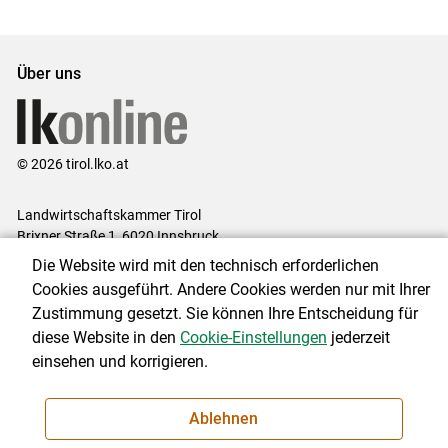
Über uns
© 2026 tirol.lko.at
Landwirtschaftskammer Tirol
Brixner Straße 1, 6020 Innsbruck
Die Website wird mit den technisch erforderlichen
Telefon: +43 5 92 92-0
Cookies ausgeführt. Andere Cookies werden nur mit Ihrer
E-Mail:
office@lk-tirol.at
Zustimmung gesetzt. Sie können Ihre Entscheidung für
Impressum
|
Kontakt
|
Datenschutzerklärung
|
Barrierefreiheit
|
diese Website in den
Cookie-Einstellungen
jederzeit
Cookie-Einstellungen
einsehen und korrigieren.
Ablehnen
NEWSLETTER