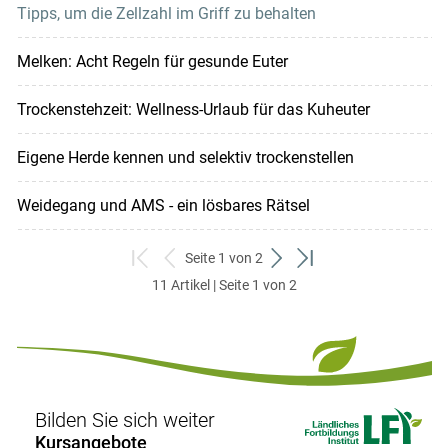
Tipps, um die Zellzahl im Griff zu behalten
Melken: Acht Regeln für gesunde Euter
Trockenstehzeit: Wellness-Urlaub für das Kuheuter
Eigene Herde kennen und selektiv trockenstellen
Weidegang und AMS - ein lösbares Rätsel
Seite 1 von 2
zum
zurück
weiter
zum
11 Artikel | Seite 1 von 2
ersten
zum
zum
letzten
Set
vorigen
nächsten
Set
Set
Set
Bilden Sie sich weiter
Kursangebote