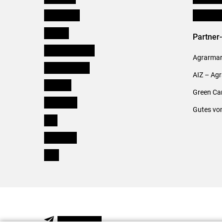
Burgenland
Verbänd
Kärnten
Partner
Niederösterreich
Agrarmark
Oberösterreich
AIZ – Ag
Salzburg
Green Ca
Steiermark
Gutes vo
Tirol
Vorarlberg
Wien
NEWSLETTER