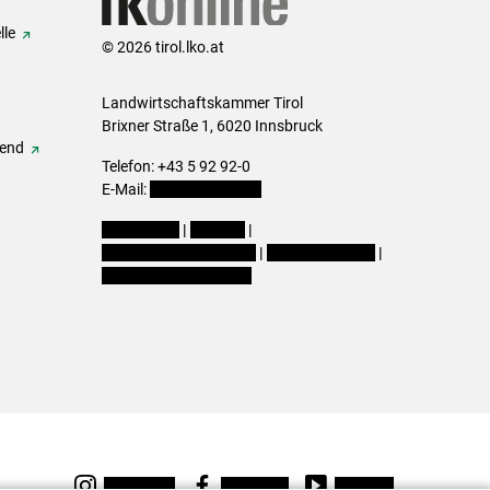
lle
© 2026 tirol.lko.at
Landwirtschaftskammer Tirol
Brixner Straße 1, 6020 Innsbruck
gend
Telefon: +43 5 92 92-0
E-Mail:
office@lk-tirol.at
Impressum
|
Kontakt
|
Datenschutzerklärung
|
Barrierefreiheit
|
Cookie-Einstellungen
Instagram
Facebook
Youtube