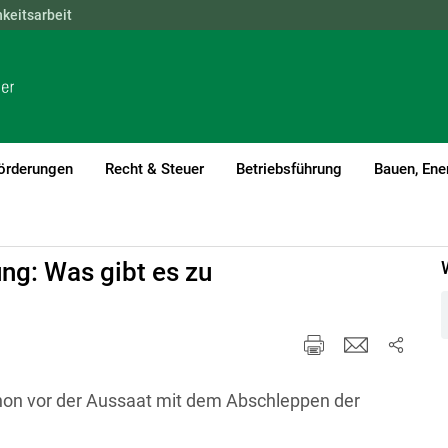
hkeitsarbeit
NÖ
OÖ
SBG
STMK
TIROL
VBG
WIEN
örderungen
Recht & Steuer
Betriebsführung
Bauen, Ene
nt)1
ng: Was gibt es zu
on vor der Aussaat mit dem Abschleppen der