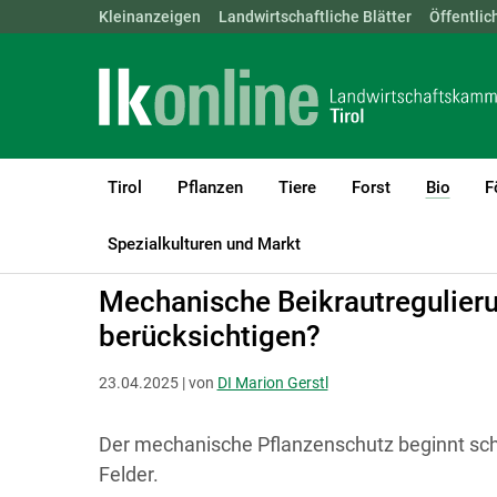
Landwirtschaftskammern:
Kleinanzeigen
Landwirtschaftliche Blätter
ÖSTERREICH
BGLD
Öffentlic
KTN
Tirol
Pflanzen
Tiere
Forst
Bio
F
(curre
LK Tirol
Bio
Beikrautregulierung
Beikrautregulierung
Spezialkulturen und Markt
Mechanische Beikrautregulieru
berücksichtigen?
23.04.2025 | von
DI Marion Gerstl
Der mechanische Pflanzenschutz beginnt sch
Felder.