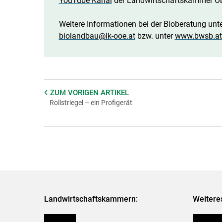
YouTube Kanal
der Landwirtschaftskammer Ob
Weitere Informationen bei der Bioberatung un
biolandbau@lk-ooe.at
bzw. unter
www.bwsb.at
ZUM VORIGEN
ARTIKEL
Rollstriegel – ein Profigerät
Landwirtschaftskammern:
Weitere
Österreich
Publikati