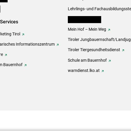
e
Lehrlings- und Fachausbildungsste
lk Bäuerinnen Tirol
-Services
Mein Hof – Mein Weg
eting Tirol
Tiroler Jungbauernschaft/Landju
rarisches Informationszentrum
Tiroler Tiergesundheitsdienst
re
Schule am Bauernhof
m Bauernhof
warndienst.lko.at