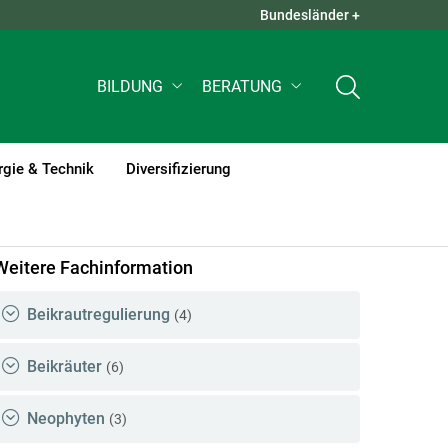
Bundesländer +
QUICK LINKS +
BILDUNG
BERATUNG
rgie & Technik
Diversifizierung
Weitere Fachinformation
Beikrautregulierung
(4)
Beikräuter
(6)
Neophyten
(3)