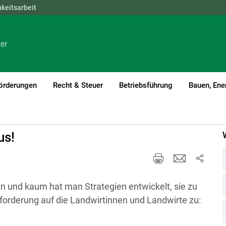
hkeitsarbeit
NÖ
OÖ
SBG
STMK
TIROL
VBG
WIEN
örderungen
Recht & Steuer
Betriebsführung
Bauen, Ene
nt)1
us!
 und kaum hat man Strategien entwickelt, sie zu
rderung auf die Landwirtinnen und Landwirte zu: