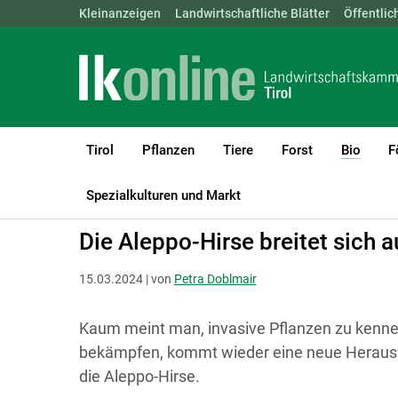
Landwirtschaftskammern:
Kleinanzeigen
Landwirtschaftliche Blätter
ÖSTERREICH
BGLD
Öffentlic
KTN
Tirol
Pflanzen
Tiere
Forst
Bio
F
(curre
LK Tirol
Bio
Beikrautregulierung
Neophyten
Spezialkulturen und Markt
Die Aleppo-Hirse breitet sich a
15.03.2024 | von
Petra Doblmair
Kaum meint man, invasive Pflanzen zu kennen
bekämpfen, kommt wieder eine neue Herausfo
die Aleppo-Hirse.