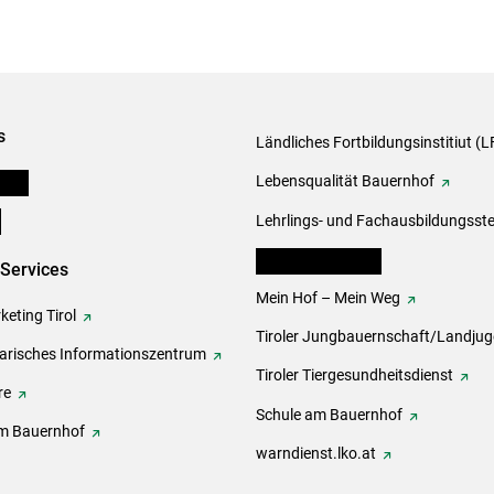
s
Ländliches Fortbildungsinstitiut (LF
onen
Lebensqualität Bauernhof
e
Lehrlings- und Fachausbildungsste
lk Bäuerinnen Tirol
-Services
Mein Hof – Mein Weg
eting Tirol
Tiroler Jungbauernschaft/Landju
rarisches Informationszentrum
Tiroler Tiergesundheitsdienst
re
Schule am Bauernhof
m Bauernhof
warndienst.lko.at