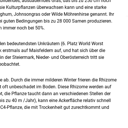
tbildendes, ausdauerndes Gras, das bis zu 250 cm hoch
a sie Kulturpflanzen überwachsen kann und eine starke
Sorghum, Johnsongras oder Wilde Möhrenhirse genannt. Ihr
bei guten Bedingungen bis zu 28 000 Samen produzieren.
en immer noch bei 50%.
den bedeutendsten Unkräutern (6. Platz World Worst
rk erstmals auf Maisfeldern auf, und hat sich über die
n der Steiermark, Nieder- und Oberösterreich tritt sie
eobachtet.
ze ab. Durch die immer milderen Winter frieren die Rhizome
it oft unbeschadet im Boden. Diese Rhizome werden auf
, die Pflanze taucht dann an verschiedenen Stellen der
s zu 40 m /Jahr), kann eine Ackerfläche relativ schnell
ne C4-Pflanze, die mit Trockenheit gut zurechtkommt und