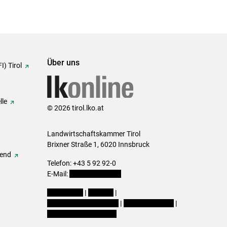
Über uns
I) Tirol
lle
© 2026 tirol.lko.at
Landwirtschaftskammer Tirol
Brixner Straße 1, 6020 Innsbruck
gend
Telefon: +43 5 92 92-0
E-Mail:
office@lk-tirol.at
Impressum
|
Kontakt
|
Datenschutzerklärung
|
Barrierefreiheit
|
Cookie-Einstellungen