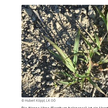
© Hubert Köppl, LK OÖ