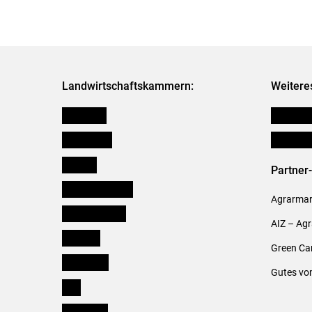
Landwirtschaftskammern:
Weitere
Österreich
Publikati
Burgenland
Verbänd
Kärnten
Partner
Niederösterreich
Agrarmark
Oberösterreich
AIZ – Ag
Salzburg
Green Ca
Steiermark
Gutes vo
Tirol
Vorarlberg