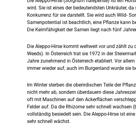
Die Aleppo-Hirse (Sorghum halepense) ist ein Hors
wird. Sie ist eines der bedeutendsten Unkräuter, d
Konkurrenz für sie darstellt. Sie wird auch Wild- 
Samenpotential ist beachtlich, eine Pflanze kann 
Die Keimfähigkeit der Samen liegt nach fünf Jahr
Die Aleppo-Hirse kommt weltweit vor und zählt zu 
Weeds). In Österreich trat sie 1972 in der Steierma
Jahre zunehmend in Österreich etabliert. Vor allem i
immer wieder auf, auch im Burgenland wurde sie b
Im Winter sterben die oberirdischen Teile der Pflan
nicht mehr ab, sondern überdauern diese Jahresze
oft mit Maschinen auf den Ackerflächen verschleppt
Felder auf. Da die Rhizome sehr schnell wachsen (bi
vollständig besiedelt sein. Die Aleppo-Hirse ist ei
sehr schnell wächst.