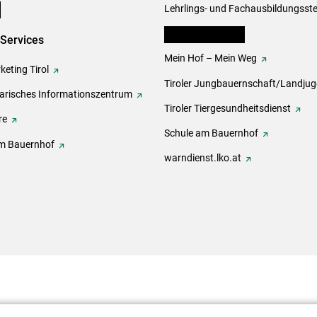
e
Lehrlings- und Fachausbildungsste
lk Bäuerinnen Tirol
-Services
Mein Hof – Mein Weg
eting Tirol
Tiroler Jungbauernschaft/Landju
rarisches Informationszentrum
Tiroler Tiergesundheitsdienst
re
Schule am Bauernhof
m Bauernhof
warndienst.lko.at