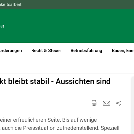
hkeitsarbeit
NÖ
OÖ
SBG
STMK
TIROL
VBG
WIEN
örderungen
Recht & Steuer
Betriebsführung
Bauen, Ene
nt)1
 bleibt stabil - Aussichten sind
einer erfreulicheren Seite: Bis auf wenige
uch die Preissituation zufriedenstellend. Speziell