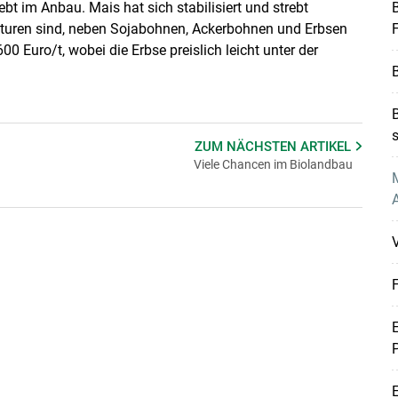
ebt im Anbau. Mais hat sich stabilisiert und strebt
B
ulturen sind, neben Sojabohnen, Ackerbohnen und Erbsen
F
600 Euro/t, wobei die Erbse preislich leicht unter der
B
B
s
ZUM NÄCHSTEN
ARTIKEL
Viele Chancen im Biolandbau
M
A
F
E
P
E