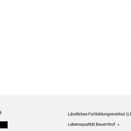
s
Ländliches Fortbildungsinstitiut (LF
onen
Lebensqualität Bauernhof