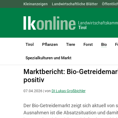
Landwirtschaftskammern:
Kleinanzeigen
Landwirtschaftliche Blätter
ÖSTERREICH
BGLD
Öffentlic
KTN
Tirol
Pflanzen
Tiere
Forst
Bio
F
(curre
LK Tirol
Bio
Aktuelle Bioinformationen
Spezialkulturen und Markt
Marktbericht: Bio-Getreidemarkt
positiv
07.04.2026 | von
DI Lukas Großbichler
Der Bio-Getreidemarkt zeigt sich aktuell von s
Ausnahmen ist die Absatzsituation und damit a