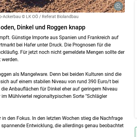
io-Ackerbau
© LK OÖ / Referat Biolandbau
Skip to main content
 Boden, Dinkel und Roggen knapp
mpft. Günstige Importe aus Spanien und Frankreich auf
markt bei Hafer unter Druck. Die Prognosen für die
läufig. Für jetzt noch nicht gemeldete Mengen sollte der
t werden.
oggen als Mangelware. Denn bei beiden Kulturen sind die
ich auf einem stabilen Niveau von rund 390 Euro/t bei
a die Anbauflächen für Dinkel eher auf geringem Niveau
 im Mühlviertel regionaltypischen Sorte "Schlägler
 in den Fokus. In den letzten Wochen stieg die Nachfrage
 spannende Entwicklung, die allerdings genau beobachtet