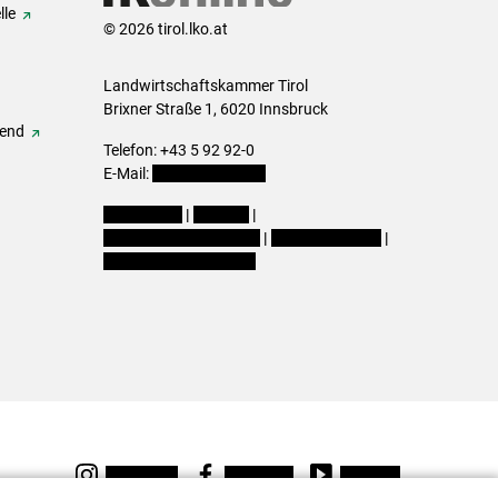
lle
© 2026 tirol.lko.at
Landwirtschaftskammer Tirol
Brixner Straße 1, 6020 Innsbruck
gend
Telefon: +43 5 92 92-0
E-Mail:
office@lk-tirol.at
Impressum
|
Kontakt
|
Datenschutzerklärung
|
Barrierefreiheit
|
Cookie-Einstellungen
Instagram
Facebook
Youtube