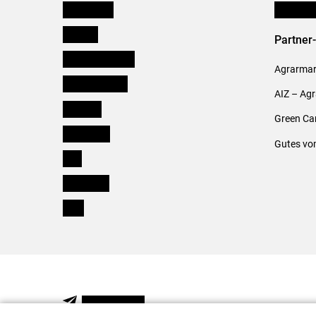
Burgenland
Verbänd
Kärnten
Partner
Niederösterreich
Agrarmark
Oberösterreich
AIZ – Ag
Salzburg
Green Ca
Steiermark
Gutes vo
Tirol
Vorarlberg
Wien
NEWSLETTER