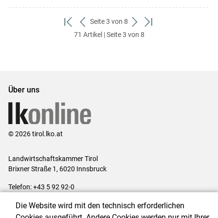
Seite 3 von 8
zum
zurück
weiter
zum
71 Artikel | Seite 3 von 8
ersten
zum
zum
letzten
Set
vorigen
nächsten
Set
Set
Set
Über uns
© 2026 tirol.lko.at
Landwirtschaftskammer Tirol
Brixner Straße 1, 6020 Innsbruck
Telefon: +43 5 92 92-0
E-Mail:
office@lk-tirol.at
Die Website wird mit den technisch erforderlichen
Impressum
|
Kontakt
|
Datenschutzerklärung
|
Barrierefreiheit
|
Cookies ausgeführt. Andere Cookies werden nur mit Ihrer