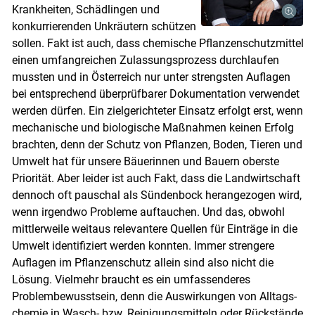
Krankheiten, Schädlingen und
konkurrierenden Unkräutern schützen
sollen. Fakt ist auch, dass chemische Pflanzenschutzmittel
einen umfangreichen Zulassungsprozess durchlaufen
mussten und in Österreich nur unter strengsten Auflagen
bei entsprechend überprüfbarer Dokumentation verwendet
werden dürfen. Ein zielgerichteter Einsatz erfolgt erst, wenn
mechanische und biologische Maßnahmen keinen Erfolg
brachten, denn der Schutz von Pflanzen, Boden, Tieren und
Umwelt hat für unsere Bäuerinnen und Bauern oberste
Priorität. Aber leider ist auch Fakt, dass die Landwirtschaft
dennoch oft pauschal als Sündenbock herangezogen wird,
wenn irgendwo Probleme auftauchen. Und das, obwohl
Skip to main content
mittlerweile weitaus relevantere Quellen für Einträge in die
Umwelt identifiziert werden konnten. Immer strengere
Auflagen im Pflanzenschutz allein sind also nicht die
Lösung. Vielmehr braucht es ein umfassenderes
Problembewusstsein, denn die Auswirkungen von Alltags-
chemie in Wasch- bzw. Reinigungsmitteln oder Rückstände