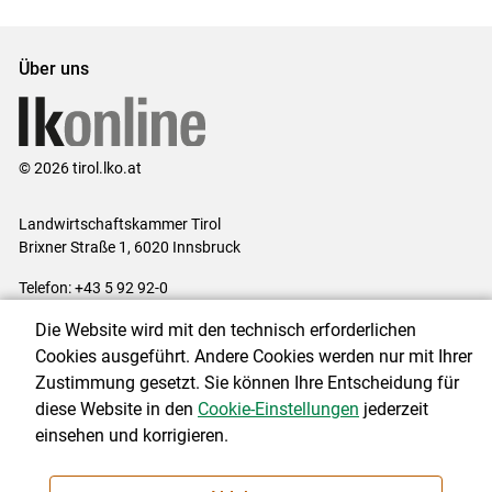
Über uns
© 2026 tirol.lko.at
Landwirtschaftskammer Tirol
Brixner Straße 1, 6020 Innsbruck
Telefon: +43 5 92 92-0
E-Mail:
office@lk-tirol.at
Die Website wird mit den technisch erforderlichen
Impressum
|
Kontakt
|
Datenschutzerklärung
|
Barrierefreiheit
|
Cookies ausgeführt. Andere Cookies werden nur mit Ihrer
Cookie-Einstellungen
Zustimmung gesetzt. Sie können Ihre Entscheidung für
diese Website in den
Cookie-Einstellungen
jederzeit
einsehen und korrigieren.
NEWSLETTER