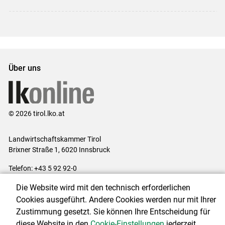
Über uns
© 2026 tirol.lko.at
Landwirtschaftskammer Tirol
Brixner Straße 1, 6020 Innsbruck
Telefon: +43 5 92 92-0
E-Mail:
office@lk-tirol.at
Die Website wird mit den technisch erforderlichen
Impressum
|
Kontakt
|
Datenschutzerklärung
|
Barrierefreiheit
|
Cookies ausgeführt. Andere Cookies werden nur mit Ihrer
Cookie-Einstellungen
Zustimmung gesetzt. Sie können Ihre Entscheidung für
diese Website in den
Cookie-Einstellungen
jederzeit