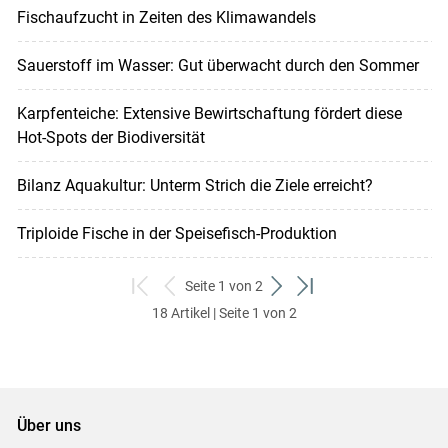
Fischaufzucht in Zeiten des Klimawandels
Sauerstoff im Wasser: Gut überwacht durch den Sommer
Karpfenteiche: Extensive Bewirtschaftung fördert diese
Hot-Spots der Biodiversität
Bilanz Aquakultur: Unterm Strich die Ziele erreicht?
Triploide Fische in der ­Speisefisch-Produktion
Seite 1 von 2
zum
zurück
weiter
zum
18 Artikel | Seite 1 von 2
ersten
zum
zum
letzten
Set
vorigen
nächsten
Set
Set
Set
Über uns