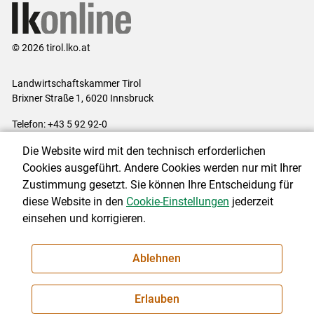
© 2026 tirol.lko.at
Landwirtschaftskammer Tirol
Brixner Straße 1, 6020 Innsbruck
Telefon: +43 5 92 92-0
E-Mail:
office@lk-tirol.at
Die Website wird mit den technisch erforderlichen
Impressum
|
Kontakt
|
Datenschutzerklärung
|
Barrierefreiheit
|
Cookies ausgeführt. Andere Cookies werden nur mit Ihrer
Cookie-Einstellungen
Zustimmung gesetzt. Sie können Ihre Entscheidung für
diese Website in den
Cookie-Einstellungen
jederzeit
einsehen und korrigieren.
NEWSLETTER
Ablehnen
Erlauben