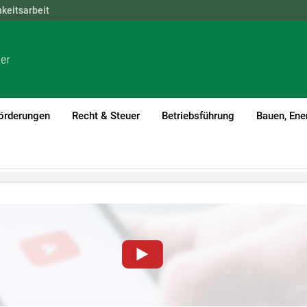
hkeitsarbeit
NÖ
OÖ
SBG
STMK
TIROL
VBG
WIEN
örderungen
Recht & Steuer
Betriebsführung
Bauen, Ene
von YouTube-Videos auf dieser Website müssen Cookies gese
nformationen lesen Sie bitte unsere
Datenschutzerklärung
.Sie kö