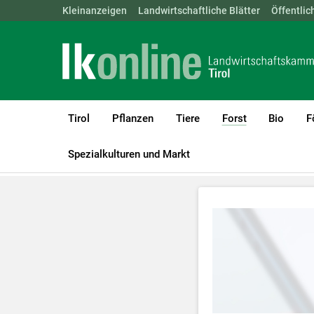
Landwirtschaftskammern:
Kleinanzeigen
Landwirtschaftliche Blätter
ÖSTERREICH
BGLD
Öffentlic
KTN
Tirol
Pflanzen
Tiere
Forst
Bio
F
(current)1
LK Tirol
Forst
Beratungsvideos Forst
Spezialkulturen und Markt
Zum Abspielen 
Für weitere I