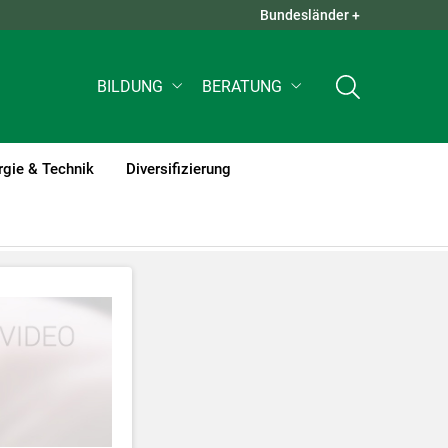
Bundesländer +
QUICK LINKS +
BILDUNG
BERATUNG
rgie & Technik
Diversifizierung
tzt werden
.
nnen Ihre