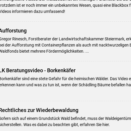
trotzdem ist er noch immer ein unbekanntes Wesen, quasi eine Blackbox fü
Videos informieren dazu umfassend!
Aufforstung
Gregor Rinesch, Forstberater der Landwirtschaftskammer Steiermark, erkl
bei der Aufforstung mit Containerpflanzen als auch mit nacktwurzelig
Waldfonds bietet mehrere Fördermöglichkeiten. ...
LK Beratungsvideo - Borkenkäfer
Borkenkäfer sind eine stete Gefahr für die heimischen Wälder. Das Video e
erkennen kann und was zu tun ist, wenn der Schädling Bäume befallen ha
Rechtliches zur Wiederbewaldung
Sofern sich auf einem Grundstück Wald befindet, muss der Waldeigentü
sicherstellen. Was es dabei zu beachten gibt, erfahren Sie hier.