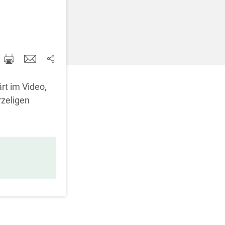
d korrigieren
rt im Video,
rzeligen