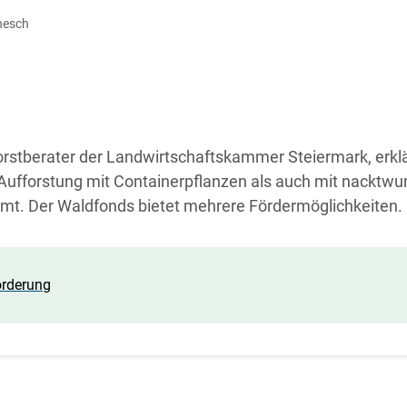
diese Website in den Cookie-Einstellungen jederzeit einsehen un
nesch
Cookies Einstellungen
Akzeptieren
orstberater der Landwirtschaftskammer Steiermark, erklä
 Aufforstung mit Containerpflanzen als auch mit nacktwu
. Der Waldfonds bietet mehrere Fördermöglichkeiten.
örderung