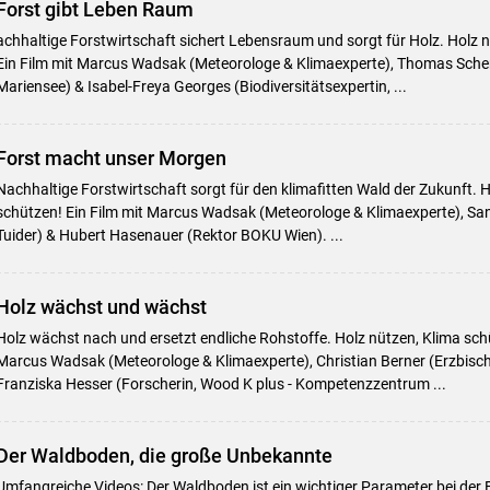
Forst gibt Leben Raum
achhaltige Forstwirtschaft sichert Lebensraum und sorgt für Holz. Holz 
Ein Film mit Marcus Wadsak (Meteorologe & Klimaexperte), Thomas Schen
Mariensee) & Isabel-Freya Georges (Biodiversitätsexpertin, ...
Forst macht unser Morgen
Nachhaltige Forstwirtschaft sorgt für den klimafitten Wald der Zukunft. 
schützen! Ein Film mit Marcus Wadsak (Meteorologe & Klimaexperte), San
Tuider) & Hubert Hasenauer (Rektor BOKU Wien). ...
Holz wächst und wächst
Holz wächst nach und ersetzt endliche Rohstoffe. Holz nützen, Klima schü
Marcus Wadsak (Meteorologe & Klimaexperte), Christian Berner (Erzbisch
Franziska Hesser (Forscherin, Wood K plus - Kompetenzzentrum ...
Der Waldboden, die große Unbekannte
Umfangreiche Videos: Der Waldboden ist ein wichtiger Parameter bei de