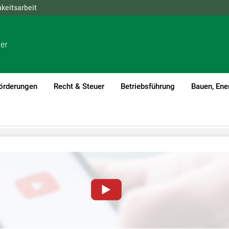
hkeitsarbeit
NÖ
OÖ
SBG
STMK
TIROL
VBG
WIEN
örderungen
Recht & Steuer
Betriebsführung
Bauen, Ene
von YouTube-Videos auf dieser Website müssen Cookies gese
nformationen lesen Sie bitte unsere
Datenschutzerklärung
.Sie kö