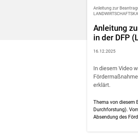
Entscheidung für 
Anleitung zur Beantra
LANDWIRTSCHAFTSK
Anleitung z
in der DFP (
16.12.2025
In diesem Video wi
Fördermaßnahmen d
erklärt.
Thema von diesem B
Durchforstung). Vom 
Absendung des Förder