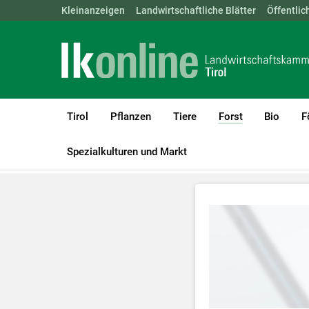
Landwirtschaftskammern:
Kleinanzeigen
Landwirtschaftliche Blätter
ÖSTERREICH
BGLD
Öffentlic
KTN
Tirol
Pflanzen
Tiere
Forst
Bio
F
(current)1
LK Tirol
Forst
Beratungsvideos Forst
Spezialkulturen und Markt
Zum Abspielen 
Für weitere I