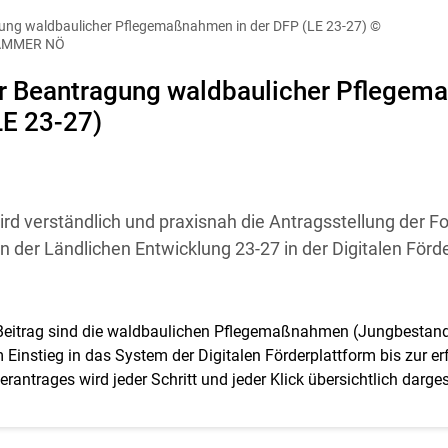
diese Website in den Cookie-Einstellungen jederzeit einsehen un
gung waldbaulicher Pflegemaßnahmen in der DFP (LE 23-27)
©
Cookies Einstellungen
Akzeptieren
AMMER NÖ
ur Beantragung waldbaulicher Pflege
LE 23-27)
rd verständlich und praxisnah die Antragsstellung der Fo
er Ländlichen Entwicklung 23-27 in der Digitalen Förd
eitrag sind die waldbaulichen Pflegemaßnahmen (Jungbestand
Einstieg in das System der Digitalen Förderplattform bis zur er
antrages wird jeder Schritt und jeder Klick übersichtlich dargest