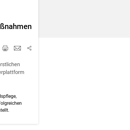
d korrigieren
maßnahmen
rstlichen
erplattform
spflege,
folgreichen
ellt.