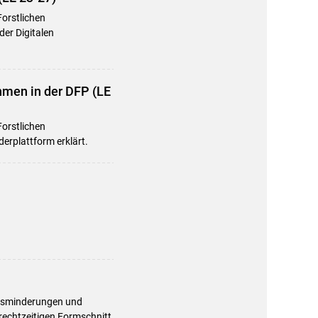
Forstlichen
er Digitalen
men in der DFP (LE
Forstlichen
erplattform erklärt.
tätsminderungen und
 rechtzeitigen Formschnitt