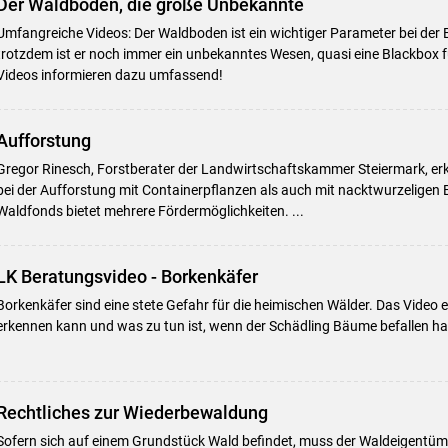
Der Waldboden, die große Unbekannte
Umfangreiche Videos: Der Waldboden ist ein wichtiger Parameter bei de
trotzdem ist er noch immer ein unbekanntes Wesen, quasi eine Blackbox fü
Videos informieren dazu umfassend!
Aufforstung
Gregor Rinesch, Forstberater der Landwirtschaftskammer Steiermark, erkl
bei der Aufforstung mit Containerpflanzen als auch mit nacktwurzelig
Waldfonds bietet mehrere Fördermöglichkeiten. ...
LK Beratungsvideo - Borkenkäfer
Borkenkäfer sind eine stete Gefahr für die heimischen Wälder. Das Video e
erkennen kann und was zu tun ist, wenn der Schädling Bäume befallen ha
Rechtliches zur Wiederbewaldung
Sofern sich auf einem Grundstück Wald befindet, muss der Waldeigentü