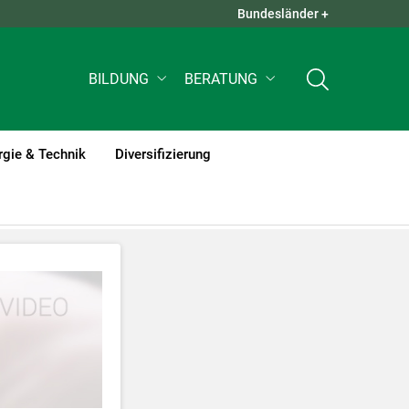
Bundesländer +
QUICK LINKS +
BILDUNG
BERATUNG
rgie & Technik
Diversifizierung
tzt werden
.
nnen Ihre