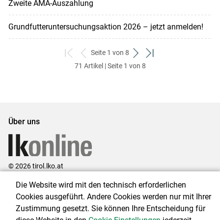
Zweite AMA-Auszahlung
Grundfutteruntersuchungsaktion 2026 – jetzt anmelden!
Seite 1 von 8
zum
zurück
weiter
zum
71 Artikel | Seite 1 von 8
ersten
zum
zum
letzten
Set
vorigen
nächsten
Set
Set
Set
Über uns
© 2026 tirol.lko.at
Die Website wird mit den technisch erforderlichen
Landwirtschaftskammer Tirol
Cookies ausgeführt. Andere Cookies werden nur mit Ihrer
Brixner Straße 1, 6020 Innsbruck
Zustimmung gesetzt. Sie können Ihre Entscheidung für
Telefon: +43 5 92 92-0