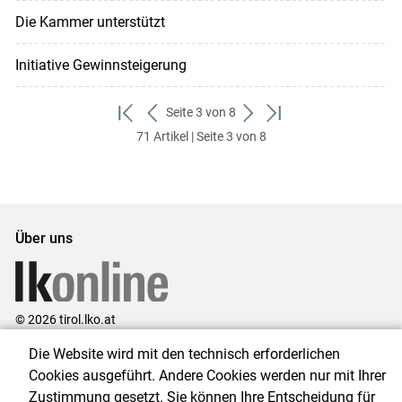
Die Kammer unterstützt
Initiative Gewinnsteigerung
Seite 3 von 8
zum
zurück
weiter
zum
71 Artikel | Seite 3 von 8
ersten
zum
zum
letzten
Set
vorigen
nächsten
Set
Set
Set
Über uns
© 2026 tirol.lko.at
Die Website wird mit den technisch erforderlichen
Landwirtschaftskammer Tirol
Cookies ausgeführt. Andere Cookies werden nur mit Ihrer
Brixner Straße 1, 6020 Innsbruck
Zustimmung gesetzt. Sie können Ihre Entscheidung für