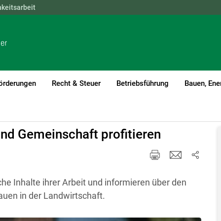
hkeitsarbeit
NÖ
OÖ
SBG
STMK
TIROL
VBG
WIEN
örderungen
Recht & Steuer
Betriebsführung
Bauen, Ene
und Gemeinschaft profitieren
che Inhalte ihrer Arbeit und informieren über den
auen in der Landwirtschaft.