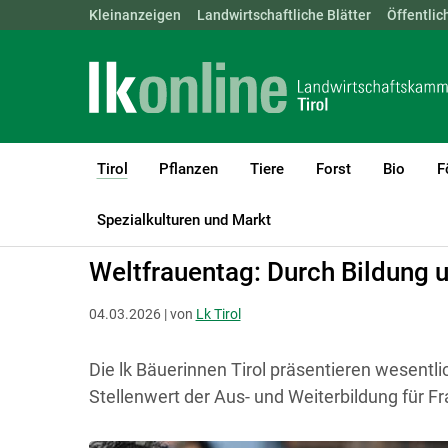
Landwirtschaftskammern:
Kleinanzeigen
Landwirtschaftliche Blätter
ÖSTERREICH
BGLD
Öffentlic
KTN
Tirol
Pflanzen
Tiere
Forst
Bio
F
(current)1
LK Tirol
Tirol
Aktuelles
Spezialkulturen und Markt
Weltfrauentag: Durch Bildung 
04.03.2026 | von
Lk Tirol
Die lk Bäuerinnen Tirol präsentieren wesentli
Stellenwert der Aus- und Weiterbildung für Fr