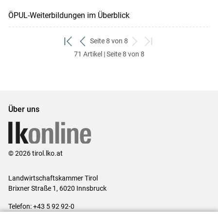
ÖPUL-Weiterbildungen im Überblick
Seite 8 von 8
zum
zurück
weiter
zum
71 Artikel | Seite 8 von 8
ersten
zum
zum
letzten
Set
vorigen
nächsten
Set
Set
Set
Über uns
© 2026 tirol.lko.at
Landwirtschaftskammer Tirol
Brixner Straße 1, 6020 Innsbruck
Telefon: +43 5 92 92-0
E-Mail:
office@lk-tirol.at