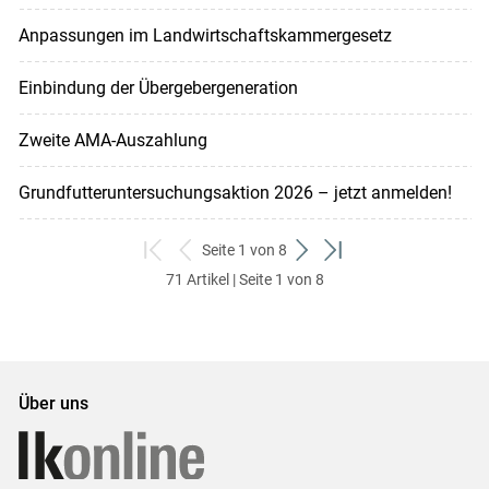
Anpassungen im Landwirtschaftskammergesetz
Einbindung der Übergebergeneration
Zweite AMA-Auszahlung
Grundfutteruntersuchungsaktion 2026 – jetzt anmelden!
Seite 1 von 8
zum
zurück
weiter
zum
71 Artikel | Seite 1 von 8
ersten
zum
zum
letzten
Set
vorigen
nächsten
Set
Set
Set
Über uns