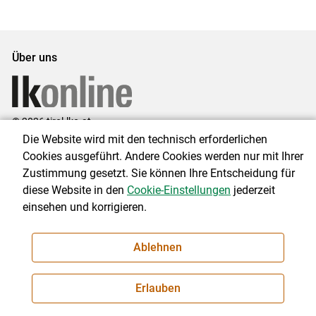
Über uns
© 2026 tirol.lko.at
Die Website wird mit den technisch erforderlichen
Cookies ausgeführt. Andere Cookies werden nur mit Ihrer
Landwirtschaftskammer Tirol
Brixner Straße 1, 6020 Innsbruck
Zustimmung gesetzt. Sie können Ihre Entscheidung für
diese Website in den
Cookie-Einstellungen
jederzeit
Telefon: +43 5 92 92-0
einsehen und korrigieren.
E-Mail:
office@lk-tirol.at
Impressum
|
Kontakt
|
Datenschutzerklärung
|
Barrierefreiheit
|
Ablehnen
Cookie-Einstellungen
Erlauben