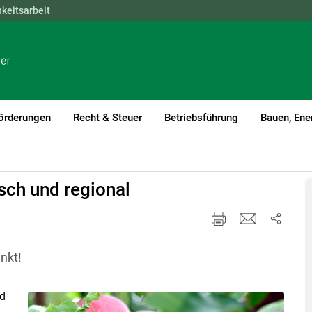
hkeitsarbeit
NÖ
OÖ
SBG
STMK
TIROL
VBG
WIEN
örderungen
Recht & Steuer
Betriebsführung
Bauen, Ene
isch und regional
nkt!
nd