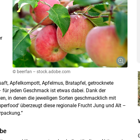
r
© beerfan – stock.adobe.com
lsaft, Apfelkompott, Apfelmus, Bratapfel, getrocknete
– für jeden Geschmack ist etwas dabei. Dank der
nten, in denen die jeweiligen Sorten geschmacklich mit
Skip to main content
Superfood‘ überzeugt diese regionale Frucht Jung und Alt –
rpackung.“
ebe
G