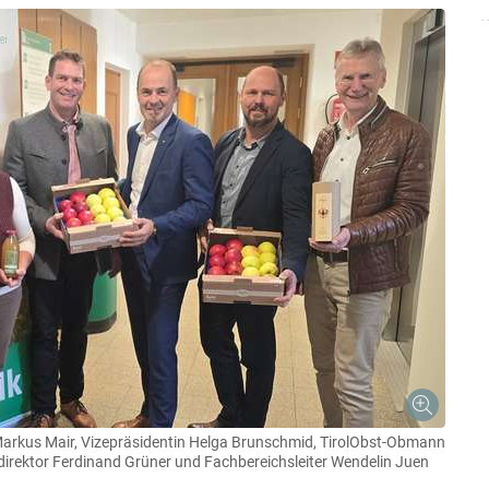
 Markus Mair, Vizepräsidentin Helga Brunschmid, TirolObst-Obmann
rektor Ferdinand Grüner und Fachbereichsleiter Wendelin Juen