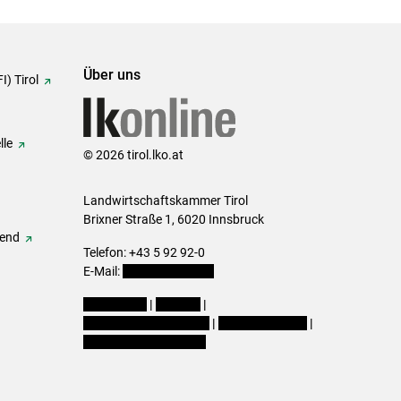
Über uns
I) Tirol
lle
© 2026 tirol.lko.at
Landwirtschaftskammer Tirol
Brixner Straße 1, 6020 Innsbruck
gend
Telefon: +43 5 92 92-0
E-Mail:
office@lk-tirol.at
Impressum
|
Kontakt
|
Datenschutzerklärung
|
Barrierefreiheit
|
Cookie-Einstellungen