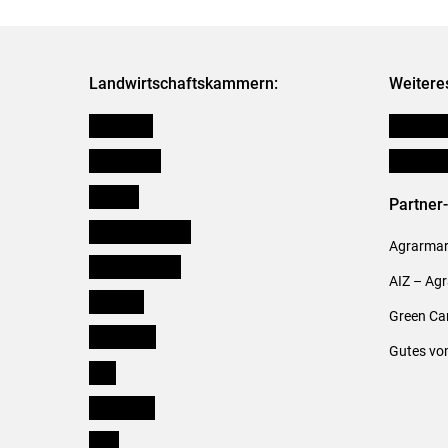
Landwirtschaftskammern:
Weitere
Österreich
Publikati
Burgenland
Verbänd
Kärnten
Partner
Niederösterreich
Agrarmark
Oberösterreich
AIZ – Ag
Salzburg
Green Ca
Steiermark
Gutes vo
Tirol
Vorarlberg
Wien