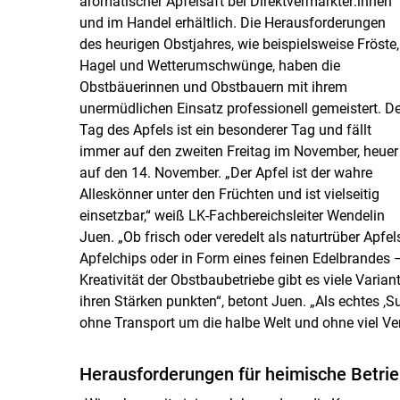
aromatischer Apfelsaft bei Direktvermarkter:innen
und im Handel erhältlich. Die Herausforderungen
des heurigen Obstjahres, wie beispielsweise Fröste,
Hagel und Wetterumschwünge, haben die
Obstbäuerinnen und Obstbauern mit ihrem
unermüdlichen Einsatz professionell gemeistert. De
Tag des Apfels ist ein besonderer Tag und fällt
immer auf den zweiten Freitag im November, heuer
auf den 14. November. „Der Apfel ist der wahre
Alleskönner unter den Früchten und ist vielseitig
einsetzbar,“ weiß LK-Fachbereichsleiter Wendelin
Juen. „Ob frisch oder veredelt als naturtrüber Apfe
Apfelchips oder in Form eines feinen Edelbrandes 
Kreativität der Obstbaubetriebe gibt es viele Varia
ihren Stärken punkten“, betont Juen. „Als echtes ‚
ohne Transport um die halbe Welt und ohne viel Ve
Herausforderungen für heimische Betri