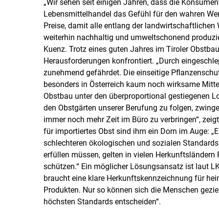
„Wir sehen seit einigen Jahren, dass die Konsume
Lebensmittelhandel das Gefühl für den wahren Wert 
Preise, damit alle entlang der landwirtschaftliche
weiterhin nachhaltig und umweltschonend produzie
Kuenz. Trotz eines guten Jahres im Tiroler Obstba
Herausforderungen konfrontiert. „Durch eingeschle
zunehmend gefährdet. Die einseitige Pflanzenschutz
besonders in Österreich kaum noch wirksame Mittel 
Obstbau unter den überproportional gestiegenen Lo
den Obstgärten unserer Berufung zu folgen, zwinge
immer noch mehr Zeit im Büro zu verbringen“, zeigt
für importiertes Obst sind ihm ein Dorn im Auge: „E
schlechteren ökologischen und sozialen Standards 
erfüllen müssen, gelten in vielen Herkunftsländern
schützen.“ Ein möglicher Lösungsansatz ist laut 
braucht eine klare Herkunftskennzeichnung für hei
Produkten. Nur so können sich die Menschen gezielt
höchsten Standards entscheiden“.