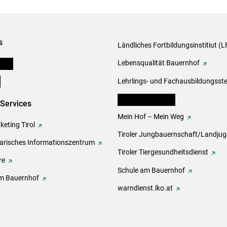
s
Ländliches Fortbildungsinstitiut (LF
onen
Lebensqualität Bauernhof
e
Lehrlings- und Fachausbildungsste
lk Bäuerinnen Tirol
-Services
Mein Hof – Mein Weg
eting Tirol
Tiroler Jungbauernschaft/Landju
rarisches Informationszentrum
Tiroler Tiergesundheitsdienst
re
Schule am Bauernhof
m Bauernhof
warndienst.lko.at