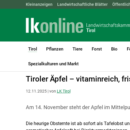
Landwirtschaftskammern:
Kleinanzeigen
Landwirtschaftliche Blätter
ÖSTERREICH
BGLD
Öffentlic
KTN
Tirol
Pflanzen
Tiere
Forst
Bio
F
(current)1
LK Tirol
Tirol
Aktuelles
Spezialkulturen und Markt
Tiroler Äpfel – vitaminreich, fr
12.11.2025 | von
LK Tirol
Am 14. November steht der Apfel im Mittelpu
Die heurige Obsternte ist ab sofort als Tafelobst u