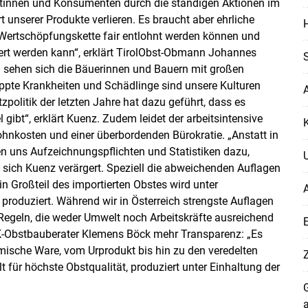
ntinnen und Konsumenten durch die ständigen Aktionen im
unserer Produkte verlieren. Es braucht aber ehrliche
n Wertschöpfungskette fair entlohnt werden können und
rt werden kann“, erklärt TirolObst-Obmann Johannes
S
u sehen sich die Bäuerinnen und Bauern mit großen
ppte Krankheiten und Schädlinge sind unsere Kulturen
A
politik der letzten Jahre hat dazu geführt, dass es
gibt“, erklärt Kuenz. Zudem leidet der arbeitsintensive
K
hnkosten und einer überbordenden Bürokratie. „Anstatt in
n uns Aufzeichnungspflichten und Statistiken dazu,
 sich Kuenz verärgert. Speziell die abweichenden Auflagen
in Großteil des importierten Obstes wird unter
produziert. Während wir in Österreich strengste Auflagen
 Regeln, die weder Umwelt noch Arbeitskräfte ausreichend
LK-Obstbauberater Klemens Böck mehr Transparenz: „Es
mische Ware, vom Urprodukt bis hin zu den veredelten
 für höchste Obstqualität, produziert unter Einhaltung der
G