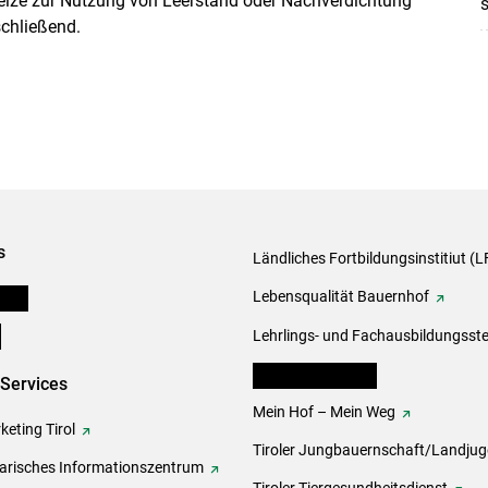
reize zur Nutzung von Leerstand oder Nachverdichtung
schließend.
s
Ländliches Fortbildungsinstitiut (LF
onen
Lebensqualität Bauernhof
e
Lehrlings- und Fachausbildungsste
lk Bäuerinnen Tirol
-Services
Mein Hof – Mein Weg
eting Tirol
Tiroler Jungbauernschaft/Landju
rarisches Informationszentrum