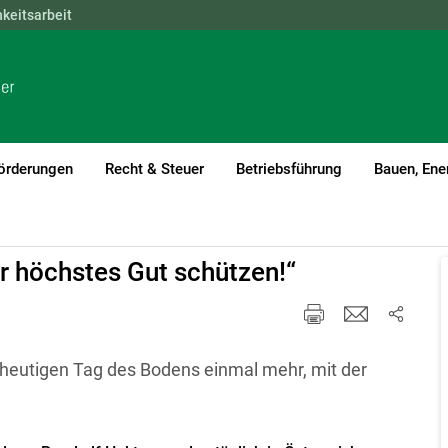
hkeitsarbeit
NÖ
OÖ
SBG
STMK
TIROL
VBG
WIEN
örderungen
Recht & Steuer
Betriebsführung
Bauen, Ene
 höchstes Gut schützen!“
eutigen Tag des Bodens einmal mehr, mit der