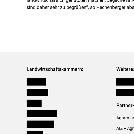
landwirtschaftlich genutzten Flächen. Jegliche An
sind daher sehr zu begrüßen“, so Hechenberger ab
Landwirtschaftskammern:
Weitere
Österreich
Publikati
Burgenland
Verbänd
Kärnten
Partner
Niederösterreich
Agrarmark
Oberösterreich
AIZ – Ag