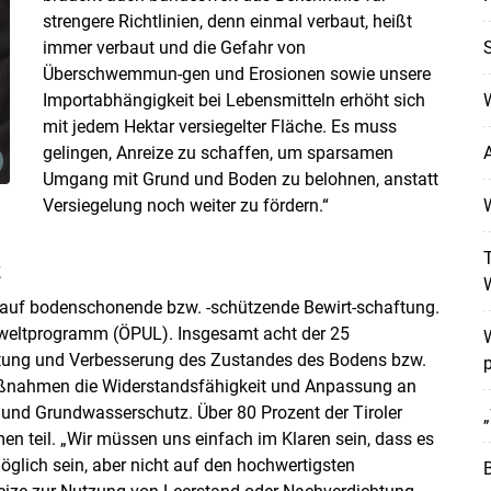
strengere Richtlinien, denn einmal verbaut, heißt
immer verbaut und die Gefahr von
S
Überschwemmun-gen und Erosionen sowie unsere
Importabhängigkeit bei Lebensmitteln erhöht sich
W
mit jedem Hektar versiegelter Fläche. Es muss
gelingen, Anreize zu schaffen, um sparsamen
A
Umgang mit Grund und Boden zu belohnen, anstatt
Versiegelung noch weiter zu fördern.“
T
z
t auf bodenschonende bzw. -schützende Bewirt-schaftung.
mweltprogramm (ÖPUL). Insgesamt acht der 25
ltung und Verbesserung des Zustandes des Bodens bzw.
p
Maßnahmen die Widerstandsfähigkeit und Anpassung an
und Grundwasserschutz. Über 80 Prozent der Tiroler
„
teil. „Wir müssen uns einfach im Klaren sein, dass es
glich sein, aber nicht auf den hochwertigsten