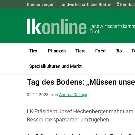
Landwirtschaftskammern:
Kleinanzeigen
Landwirtschaftliche Blätter
ÖSTERREICH
BGLD
Öffentlic
KTN
Tirol
Pflanzen
Tiere
Forst
Bio
F
(current)1
LK Tirol
Tirol
Öffentlichkeitsarbeit
Spezialkulturen und Markt
Tag des Bodens: „Müssen unser
05.12.2023 | von
Andrea Dullnigg
LK-Präsident Josef Hechenberger mahnt am h
Ressource sparsamer umzugehen.