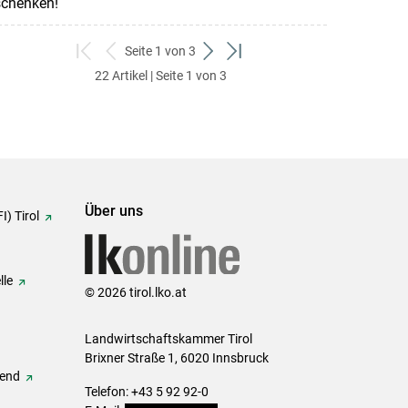
schenken!
Seite 1 von 3
zum
zurück
weiter
zum
22 Artikel | Seite 1 von 3
ersten
zum
zum
letzten
Set
vorigen
nächsten
Set
Set
Set
Über uns
I) Tirol
lle
© 2026 tirol.lko.at
Landwirtschaftskammer Tirol
Brixner Straße 1, 6020 Innsbruck
gend
Telefon: +43 5 92 92-0