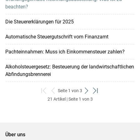
beachten?
Die Steuererklärungen für 2025
Automatische Steuergutschrift vom Finanzamt
Pachteinnahmen: Muss ich Einkommensteuer zahlen?
Alkoholsteuergesetz: Besteuerung der landwirtschaftlichen
Abfindungsbrennerei
Seite 1 von 3
zum
zurück
weiter
zum
21 Artikel | Seite 1 von 3
ersten
zum
zum
letzten
Set
vorigen
nächsten
Set
Set
Set
Über uns