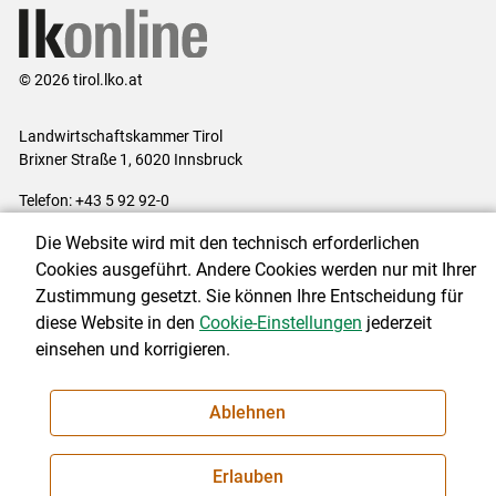
© 2026 tirol.lko.at
Landwirtschaftskammer Tirol
Brixner Straße 1, 6020 Innsbruck
Telefon: +43 5 92 92-0
E-Mail:
office@lk-tirol.at
Die Website wird mit den technisch erforderlichen
Impressum
|
Kontakt
|
Datenschutzerklärung
|
Barrierefreiheit
|
Cookies ausgeführt. Andere Cookies werden nur mit Ihrer
Cookie-Einstellungen
Zustimmung gesetzt. Sie können Ihre Entscheidung für
diese Website in den
Cookie-Einstellungen
jederzeit
einsehen und korrigieren.
NEWSLETTER
Ablehnen
Erlauben