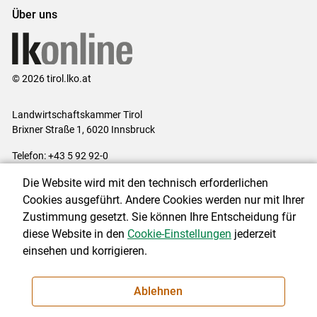
Über uns
© 2026 tirol.lko.at
Landwirtschaftskammer Tirol
Brixner Straße 1, 6020 Innsbruck
Telefon: +43 5 92 92-0
E-Mail:
office@lk-tirol.at
Die Website wird mit den technisch erforderlichen
Impressum
|
Kontakt
|
Datenschutzerklärung
|
Barrierefreiheit
|
Cookies ausgeführt. Andere Cookies werden nur mit Ihrer
Cookie-Einstellungen
Zustimmung gesetzt. Sie können Ihre Entscheidung für
diese Website in den
Cookie-Einstellungen
jederzeit
einsehen und korrigieren.
NEWSLETTER
Ablehnen