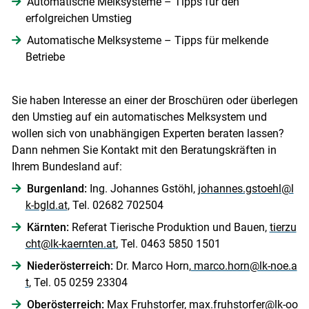
Automatische Melksysteme – Tipps für den
erfolgreichen Umstieg
Automatische Melksysteme – Tipps für melkende
Betriebe
Skip to main content
Sie haben Interesse an einer der Broschüren oder überlegen
den Umstieg auf ein automatisches Melksystem und
wollen sich von unabhängigen Experten beraten lassen?
Dann nehmen Sie Kontakt mit den Beratungskräften in
Ihrem Bundesland auf:
Burgenland:
Ing. Johannes Gstöhl,
johannes.gstoehl@l
k-bgld.at
, Tel. 02682 702504
Kärnten:
Referat Tierische Produktion und Bauen,
tierzu
cht@lk-kaernten.at
, Tel. 0463 5850 1501
Niederösterreich:
Dr. Marco Horn,
marco.horn@lk-noe.a
t
, Tel. 05 0259 23304
Oberösterreich:
Max Fruhstorfer,
max.fruhstorfer@lk-oo