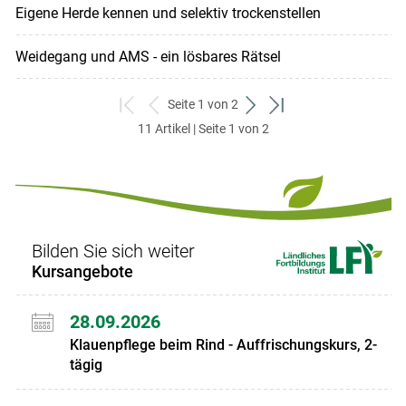
Eigene Herde kennen und selektiv trockenstellen
Weidegang und AMS - ein lösbares Rätsel
Seite 1 von 2
zum
zurück
weiter
zum
11 Artikel | Seite 1 von 2
ersten
zum
zum
letzten
Set
vorigen
nächsten
Set
Set
Set
Bilden Sie sich weiter
Kursangebote
28.09.2026
Klauenpflege beim Rind - Auffrischungskurs, 2-
tägig