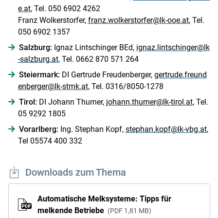
e.at
, Tel. 050 6902 4262
Franz Wolkerstorfer,
franz.wolkerstorfer@lk-ooe.at
, Tel.
050 6902 1357
Salzburg:
Ignaz Lintschinger BEd,
ignaz.lintschinger@lk
-salzburg.at
, Tel. 0662 870 571 264
Steiermark:
DI Gertrude Freudenberger,
gertrude.freund
enberger@lk-stmk.at
, Tel. 0316/8050-1278
Tirol:
DI Johann Thurner,
johann.thurner@lk-tirol.at
, Tel.
05 9292 1805
Vorarlberg:
Ing. Stephan Kopf,
stephan.kopf@lk-vbg.at
,
Tel 05574 400 332
Downloads zum Thema
Automatische Melksysteme: Tipps für
melkende Betriebe
PDF
1,81 MB