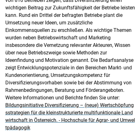
von 810 Betrieben zeigen, dass Diversifizierung einen
wichtigen Beitrag zur Zukunftsfähigkeit der Betriebe leisten
kann. Rund ein Drittel der befragten Betriebe plant die
Skip to main content
Umsetzung neuer Ideen, um zusätzliche
Einkommensquellen zu erschließen. Als wichtige Themen
wurden neben Betriebswirtschaft und Marketing
insbesondere die Vernetzung relevanter Akteuren, Wissen
über neue Betriebszweige sowie Methoden zur
Ideenfindung und Motivation genannt. Die Bedarfsanalyse
zeigt Entwicklungspotenziale in den Bereichen Markt- und
Kundenorientierung, Umsetzungskompetenz für
Diversifizierungsvorhaben sowie bei der Abstimmung von
Rahmenbedingungen, Beratung und Förderangeboten.
Weitere Informationen und Berichte finden Sie unter:
Bildungsinitiative Diversifizierung – (neue) Wertschöpfung
sstrategien für die kleinstrukturierte multifunktionale Land
wirtschaft in Österreich. - Hochschule für Agrar- und Umwel
tpädagogik