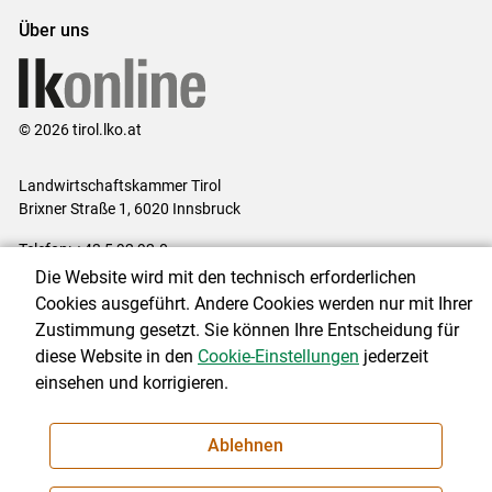
Über uns
© 2026 tirol.lko.at
Landwirtschaftskammer Tirol
Brixner Straße 1, 6020 Innsbruck
Telefon: +43 5 92 92-0
E-Mail:
office@lk-tirol.at
Die Website wird mit den technisch erforderlichen
Cookies ausgeführt. Andere Cookies werden nur mit Ihrer
Impressum
|
Kontakt
|
Datenschutzerklärung
|
Barrierefreiheit
|
Zustimmung gesetzt. Sie können Ihre Entscheidung für
Cookie-Einstellungen
diese Website in den
Cookie-Einstellungen
jederzeit
einsehen und korrigieren.
NEWSLETTER
Ablehnen