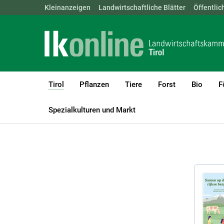
Landwirtschaftskammern:
Kleinanzeigen
Landwirtschaftliche Blätter
ÖSTERREICH
BGLD
Öffentlic
KTN
Tirol
Pflanzen
Tiere
Forst
Bio
F
(current)1
LK Tirol
Tirol
Publikationen
Spezialkulturen und Markt