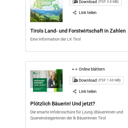
Download
(PDF 3.8 MB)
Link teilen
Tirols Land- und Forstwirtschaft in Zahlen
Eine Information der LK Tirol
Online blättern
Download
(PDF 1.69 MB)
Link teilen
Plötzlich Bäuerin! Und jetzt?
Die smarte Infobroschüre für (Jung-)Bäuerinnen und
Quereinsteigerinnen der lk Bäuerinnen Tirol