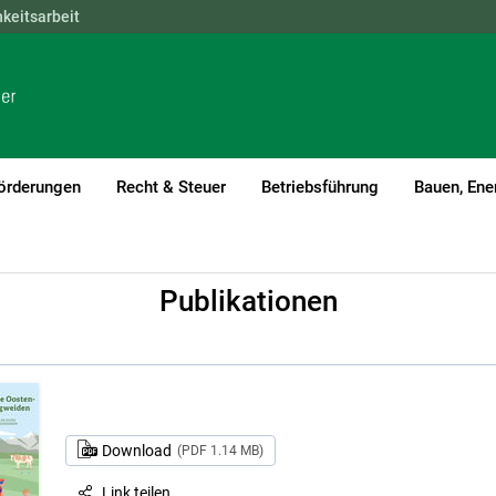
hkeitsarbeit
NÖ
OÖ
SBG
STMK
TIROL
VBG
WIEN
örderungen
Recht & Steuer
Betriebsführung
Bauen, Ene
Publikationen
Download
(PDF 1.14 MB)
Link teilen