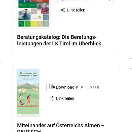
Link teilen
Beratungskatalog: Die Beratungs­
leistungen der LK Tirol im Überblick
Skip to main content
Download
(PDF 1.15 MB)
Link teilen
Miteinander auf Österreichs Almen –
DEUTSCH