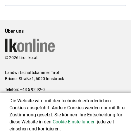
Über uns
© 2026 tirol.lko.at
Landwirtschaftskammer Tirol
Brixner Straße 1, 6020 Innsbruck
Telefon: +43 5 92 92-0
E-Mail:
office@lk-tirol.at
Die Website wird mit den technisch erforderlichen
Impressum
|
Kontakt
|
Datenschutzerklärung
|
Barrierefreiheit
|
Cookies ausgeführt. Andere Cookies werden nur mit Ihrer
Cookie-Einstellungen
Zustimmung gesetzt. Sie können Ihre Entscheidung für
diese Website in den
Cookie-Einstellungen
jederzeit
einsehen und korrigieren.