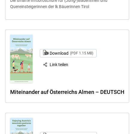
Die smarte Infobroschüre für (Jung-)Bäuerinnen und
Quereinsteigerinnen der lk Bäuerinnen Tirol
Download
(PDF 1.15 MB)
Link teilen
Miteinander auf Österreichs Almen – DEUTSCH