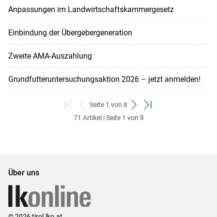
Anpassungen im Landwirtschaftskammergesetz
Einbindung der Übergebergeneration
Zweite AMA-Auszahlung
Grundfutteruntersuchungsaktion 2026 – jetzt anmelden!
Seite 1 von 8
zum
zurück
weiter
zum
71 Artikel | Seite 1 von 8
ersten
zum
zum
letzten
Set
vorigen
nächsten
Set
Set
Set
Über uns
© 2026 tirol.lko.at