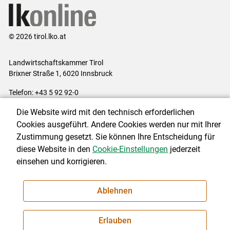
© 2026 tirol.lko.at
Landwirtschaftskammer Tirol
Brixner Straße 1, 6020 Innsbruck
Telefon: +43 5 92 92-0
E-Mail:
office@lk-tirol.at
Die Website wird mit den technisch erforderlichen
Impressum
|
Kontakt
|
Datenschutzerklärung
|
Barrierefreiheit
|
Cookies ausgeführt. Andere Cookies werden nur mit Ihrer
Cookie-Einstellungen
Zustimmung gesetzt. Sie können Ihre Entscheidung für
diese Website in den
Cookie-Einstellungen
jederzeit
einsehen und korrigieren.
NEWSLETTER
Ablehnen
Erlauben