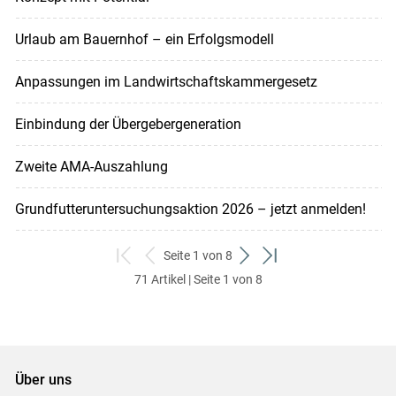
Urlaub am Bauernhof – ein Erfolgsmodell
Anpassungen im Landwirtschaftskammergesetz
Einbindung der Übergebergeneration
Zweite AMA-Auszahlung
Grundfutteruntersuchungsaktion 2026 – jetzt anmelden!
Seite 1 von 8
zum
zurück
weiter
zum
71 Artikel | Seite 1 von 8
ersten
zum
zum
letzten
Set
vorigen
nächsten
Set
Set
Set
Über uns