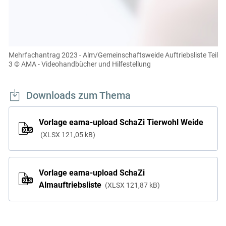
müssen Cookies gesetzt werden
.
Für weitere Informationen lesen Sie bitte unsere
Datenschutzerklärung
.Sie können Ihre Entscheidung für
diese Website in den Cookie-Einstellungen jederzeit
einsehen und korrigieren
Mehrfachantrag 2023 - Alm/Gemeinschaftsweide Auftriebsliste Teil
3
© AMA - Videohandbücher und Hilfestellung
Cookies Einstellungen
Akzeptieren
Downloads zum Thema
Vorlage eama-upload SchaZi Tierwohl Weide
XLSX
121,05 kB
Vorlage eama-upload SchaZi
Almauftriebsliste
XLSX
121,87 kB